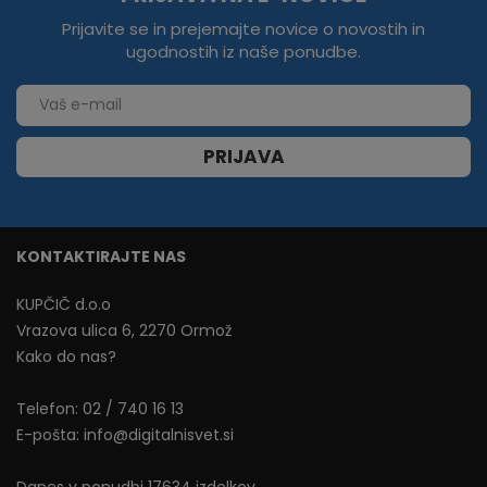
Prijavite se in prejemajte novice o novostih in
ugodnostih iz naše ponudbe.
PRIJAVA
KONTAKTIRAJTE NAS
KUPČIČ d.o.o
Vrazova ulica 6, 2270 Ormož
Kako do nas?
Telefon:
02 / 740 16 13
E-pošta:
info@digitalnisvet.si
Danes v ponudbi 17634 izdelkov.