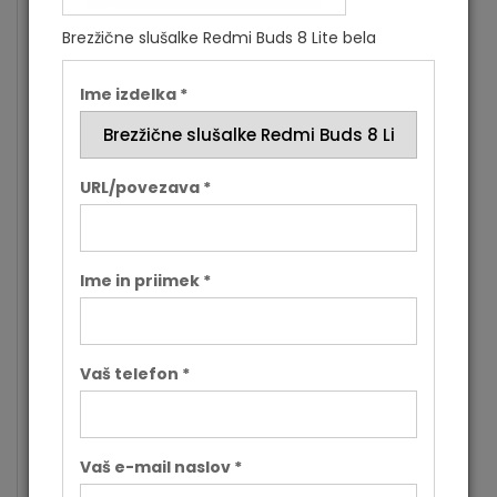
Slušalke z
Brezžične slušalke Redmi Buds 8 Lite bela
Da
mikrofonom
Slušalke z
Ime izdelka *
mikrofonom
Število mikrofonov: 2
dodatno
Barva
Bela
URL/povezava *
Dimenzije slušalke: 31 × 21,4 ×
Mere (Š x V
23,45mm, Dimenzije škatlice: 56
x G)
× 55,95 × 26,85mm
Ime in priimek *
Teža slušalk: 2 x 4,2g , Teža
Teža
ohišja: 30,1g, Teža slušalk in
ohišja: 45,5g
Vhod za polnjenje: USB-C
Vaš telefon *
Dodatne
Avtonomija baterije slušalk: do 7
informacije
ur, s polnilno škatlico do 38 ur
Dodatne
Domet: do 10m v odprtem
Vaš e-mail naslov *
informacije
prostoru brez ovir
dodatno