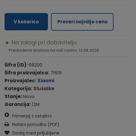
V košarico
Preveri najnižjo ceno
Na zalogi pri dobavitelju
Predvidena dostava na vaš naslov: 13.08.2026
Šifra (ID):
69200
Šifra proizvajalca:
71619
Proizvajalec:
Xiaomi
Kategorija:
Slušalke
Stanje:
Novo
Garancija:
12M
Primerjaj z ostalimi
Natisni ponudbo (PDF)
Dodaj med priljubljene