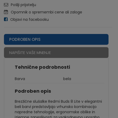
Pošlji prijatelju
Opomnik o spremembi cene ali zaloge
Objavi na facebooku
PODROBEN OPIS
NAPIŠITE VAŠE MNENJE
Tehnične podrobnosti
Barva
bela
Podroben opis
Brezžične slušalke Redmi Buds 8 Lite v elegantni
beli barvi predstavljajo vrhunsko kombinacijo
napredne tehnologije, ergonomske oblike in
izjemne zanesljivosti za vsakodnevno uporabo.