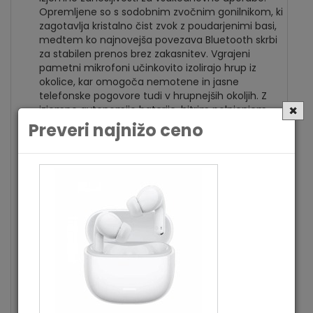
Opremljene so s sodobnim zvočnim gonilnikom, ki
zagotavlja kristalno čist zvok z poudarjenimi basi,
medtem ko najnovejša povezava Bluetooth skrbi
za stabilen prenos brez zakasnitev. Vgrajeni
pametni mikrofoni učinkovito izolirajo hrup iz
okolice, kar omogoča nemotene in jasne
telefonske pogovore tudi v hrupnejših okoljih. Z
×
izjemno avtonomijo baterije, hitrim polnjenjem
prek vmesnika Type-C ter povečano odpornostjo
Preveri najnižo ceno
na vlago so te slušalke popoln sopotnik za delo,
šport in prosti čas.
Podrobno o izdelku:
Vrsta
BT
priklopa
Vrsta
priklopa
Bluetooth 5.3
dodatno
Vrsta slušalk
Ušesne