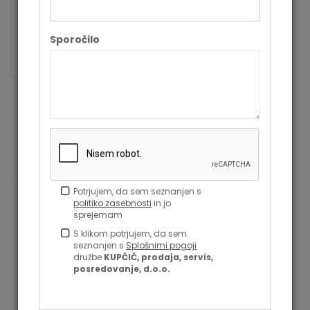
Garancija v
12
mesecih
Sporočilo
SORODNI IZDELKI
Potrjujem, da sem seznanjen s
politiko zasebnosti
in jo
sprejemam
S klikom potrjujem, da sem
seznanjen s
Splošnimi pogoji
družbe
KUPČIČ, prodaja, servis,
posredovanje, d.o.o.