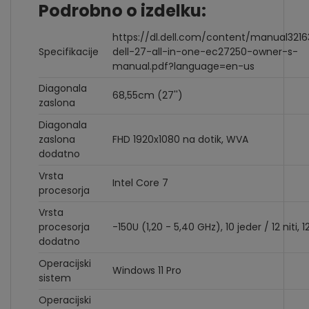
Podrobno o izdelku:
https://dl.dell.com/content/manual321
Specifikacije
dell-27-all-in-one-ec27250-owner-s-
manual.pdf?language=en-us
Diagonala
68,55cm (27'')
zaslona
Diagonala
zaslona
FHD 1920x1080 na dotik, WVA
dodatno
Vrsta
Intel Core 7
procesorja
Vrsta
procesorja
-150U (1,20 - 5,40 GHz), 10 jeder / 12 niti, 
dodatno
Operacijski
Windows 11 Pro
sistem
Operacijski