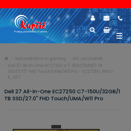
Računalništvo in gaming
AIO računalniki
Dell 27 All-in-One EC27250 C7-150U/32GB/1 TB
SSD/27.0" FHD Touch/UMA/W11 Pro - EC27250_RPLU-
R_007
Dell 27 All-in-One EC27250 C7-150U/32GB/1
TB SSD/27.0" FHD Touch/UMA/W11 Pro