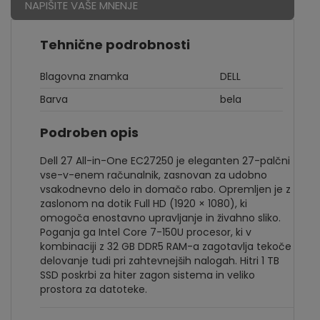
NAPIŠITE VAŠE MNENJE
Tehnične podrobnosti
Blagovna znamka
DELL
Barva
bela
Podroben opis
Dell 27 All-in-One EC27250 je eleganten 27-palčni
vse-v-enem računalnik, zasnovan za udobno
vsakodnevno delo in domačo rabo. Opremljen je z
zaslonom na dotik Full HD (1920 × 1080), ki
omogoča enostavno upravljanje in živahno sliko.
Poganja ga Intel Core 7-150U procesor, ki v
kombinaciji z 32 GB DDR5 RAM-a zagotavlja tekoče
delovanje tudi pri zahtevnejših nalogah. Hitri 1 TB
SSD poskrbi za hiter zagon sistema in veliko
prostora za datoteke.