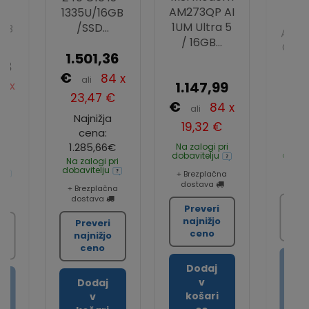
All-
AM273QP AI
1335U/16GB
MSI
1UM Ultra 5
/SSD...
6GB
AP24
/ 16GB...
Core i
1.501,36
28
€
84 x
ali
1.147,99
4 x
717
23,47 €
€
€
84 x
ali
ali
Najnižja
a
19,32 €
12,
cena:
1.285,66€
Na za
Na zalogi pri
5€
dobavi
dobavitelju
Na zalogi pri
pri
dobavitelju
+ Bre
u
+ Brezplačna
dos
dostava
+ Brezplačna
na
dostava
Pre
Preveri
naj
najnižjo
Preveri
c
ceno
najnižjo
o
ceno
Do
Dodaj
v
Dodaj
ko
košari
v