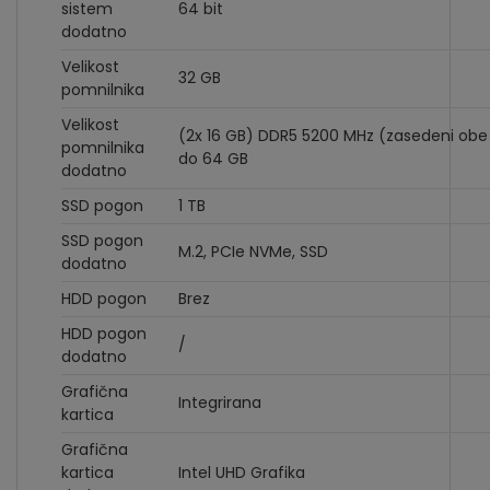
sistem
64 bit
dodatno
Velikost
32 GB
pomnilnika
Velikost
(2x 16 GB) DDR5 5200 MHz (zasedeni obe r
pomnilnika
do 64 GB
dodatno
SSD pogon
1 TB
SSD pogon
M.2, PCIe NVMe, SSD
dodatno
HDD pogon
Brez
HDD pogon
/
dodatno
Grafična
Integrirana
kartica
Grafična
kartica
Intel UHD Grafika