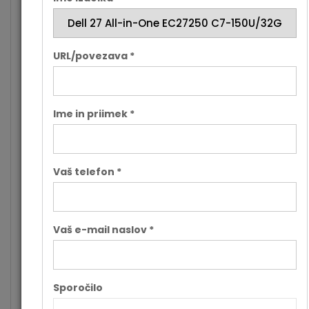
kamera
video 1920 x 1080 (FHD) pri 30 fps,
Brezžične
Intel® Wi-Fi 6E AX211, 2x2, 802.11ax, Blueto
povezave
wireless card
URL/povezava *
Žične
Ethernet 10/100/1000 Mb
povezave
Optična
/
Ime in priimek *
enota
Napajalnik
90 W
Varnost
TPM 2.0
Vaš telefon *
Mere (Š x V
614,70 mm x 399.74 mm x 200.70 mm
x G)
Teža
6.92 kg
Vaš e-mail naslov *
Barva
bela
Dodatne
/
informacije
Sporočilo
Garancija v
36