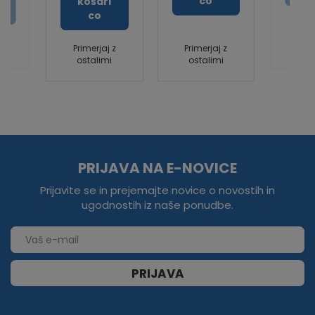
co
košari
co
Prim
z
Primerjaj z
Primerjaj z
ost
ostalimi
ostalimi
PRIJAVA NA E-NOVICE
Prijavite se in prejemajte novice o novostih in
ugodnostih iz naše ponudbe.
PRIJAVA