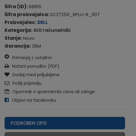
Šifra (ID):
68816
Šifra proizvajalca:
EC27250_RPLU-R_007
Proizvajalec:
DELL
Kategorija:
AIO računalniki
Stanje:
Novo
Garancija:
36M
Primerjaj z ostalimi
Natisni ponudbo (PDF)
Dodaj med priljubljene
Pošlji prijatelju
Opomnik o spremembi cene ali zaloge
Objavi na facebooku
PODROBEN OPIS