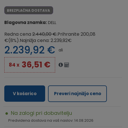
BREZPLAČNA DOSTAVA
Blagovna znamka:
DELL
Redna cena
2.440,00 €
.Prihranite 200,08
€(8%).
Najnižja cena: 2.239,92€
2.239,92
€
ali
36,51 €
84 x
V košarico
Preveri najnižjo ceno
Na zalogi pri dobavitelju
Predvidena dostava na vaš naslov: 14.08.2026