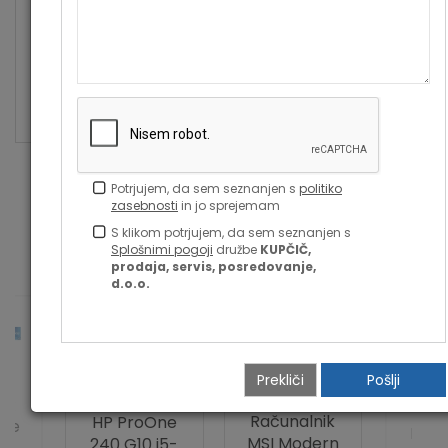
mesecih
Garancija v
Basic Onsite Service after remote diagno
mesecih
with Hardware-Only Support
dodatno
Potrjujem, da sem seznanjen s
politiko
zasebnosti
in jo sprejemam
SORODNI IZDELKI
S klikom potrjujem, da sem seznanjen s
Splošnimi pogoji
družbe
KUPČIČ,
prodaja, servis, posredovanje,
d.o.o.
Prekliči
Računalnik
ik
Računalnik
HP ProOne
One
Raču
MSI Modern
240 G10 i5-
27