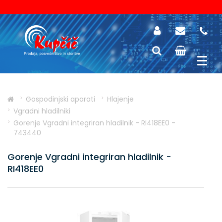
Gospodinjski aparati
Hlajenje
Vgradni hladilniki
Gorenje Vgradni integriran hladilnik - RI418EE0 -
743440
Gorenje Vgradni integriran hladilnik -
RI418EE0