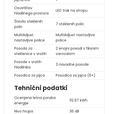
Osvetlitev
LED trak na stropu
hladilnega prostora
Število steklenih
7 steklenih polic
polic
MultiAdjust
MultiAdjust nastavljive
nastavljive police
police
Posoda za
2 enojni posodi s fiksnim
steklenice v vratih
varovalom
Posode v vratih
3 navadne posode
hladilnika
Posodica za jajca
Posodica za jajca (6×)
Tehnični podatki
Ocenjena letna poraba
112.97 kWh
energije
Nivo hrupa
36 dB