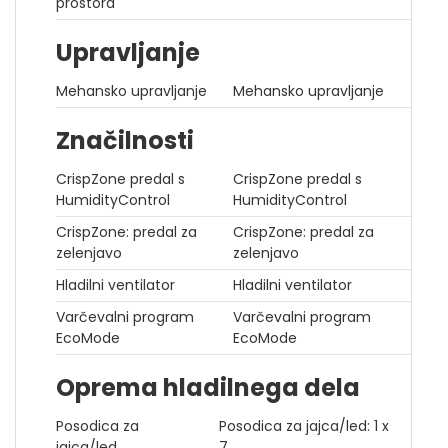
prostora
Upravljanje
Mehansko upravljanje
Mehansko upravljanje
Značilnosti
CrispZone predal s
CrispZone predal s
HumidityControl
HumidityControl
CrispZone: predal za
CrispZone: predal za
zelenjavo
zelenjavo
Hladilni ventilator
Hladilni ventilator
Varčevalni program
Varčevalni program
EcoMode
EcoMode
Oprema hladilnega dela
Posodica za
Posodica za jajca/led: 1 x
jajca/led
7