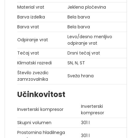
Material vrat
Jeklena pločevina
Barva izdelka
Bela barva
Barva vrat
Bela barva
Levo/desno menljivo
Odpiranje vrat
odpiranje vrat
Tečaj vrat
Drsni tečaj vrat
Klimatski razredi
SN, N, ST
Število zvezdic
Sveža hrana
zamrzovalnika
Učinkovitost
Inverterski
Inverterski kompresor
kompresor
Skupni volumen
301 l
Prostornina hladilnega
301 l