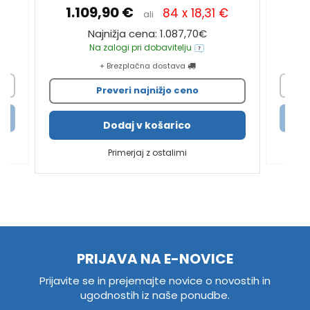
3
1.109,90 €
84 x 18,31 €
ali
Najnižja cena: 1.087,70€
Na zalogi pri dobavitelju
+ Brezplačna dostava
Preveri najnižjo ceno
Dodaj v košarico
Primerjaj z ostalimi
PRIJAVA NA E-NOVICE
Prijavite se in prejemajte novice o novostih in
ugodnostih iz naše ponudbe.