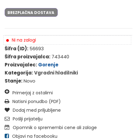
BREZPLAČNA DOSTAVA
Ni na zalogi
Šifra (ID):
56693
Šifra proizvajalca:
743440
Proizvajalec:
Gorenje
Kategorija:
Vgradni hladilniki
Stanje:
Novo
Primerjaj z ostalimi
Natisni ponudbo (PDF)
Dodaj med priljubljene
Pošlji prijatelju
Opomnik o spremembi cene ali zaloge
Objavi na facebooku