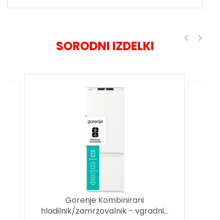
SORODNI IZDELKI
Gorenje Kombinirani
nik
Gore
hladilnik/zamrzovalnik - vgradni...