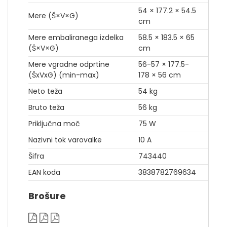
54 × 177.2 × 54.5
Mere (Š×V×G)
cm
Mere embaliranega izdelka
58.5 × 183.5 × 65
(Š×V×G)
cm
Mere vgradne odprtine
56-57 × 177.5-
(ŠxVxG) (min-max)
178 × 56 cm
Neto teža
54 kg
Bruto teža
56 kg
Priključna moč
75 W
Nazivni tok varovalke
10 A
Šifra
743440
EAN koda
3838782769634
Brošure