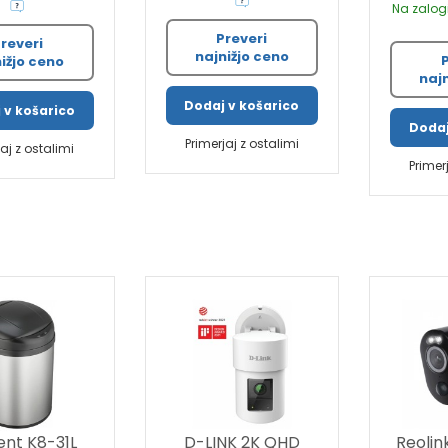
Na zalogi
Preveri
reveri
najnižjo ceno
ižjo ceno
naj
Dodaj v košarico
 v košarico
Dodaj
Primerjaj z ostalimi
jaj z ostalimi
Primer
ent K8-31L
D-LINK 2K QHD
Reolin