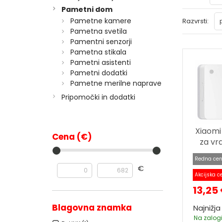
Pametni dom
Pametne kamere
Razvrsti:
Pametna svetila
Pamentni senzorji
Pametna stikala
Pametni asistenti
Pametni dodatki
Pametne merilne naprave
Pripomočki in dodatki
Xiaomi
Cena (€)
za vr
Redna cen
€
Akcijska c
13,25
Blagovna znamka
Najnižja
Na zalogi