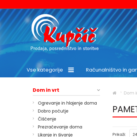
Vse kategorije
Računalništvo in g
Šport in prosti čas
Dom in vrt
Dom i
Ogrevanje in hlajenje doma
PAME
Dobro počutje
Čiščenje
Prezračevanje doma
Prikaži:
Likanje in šivanje
24