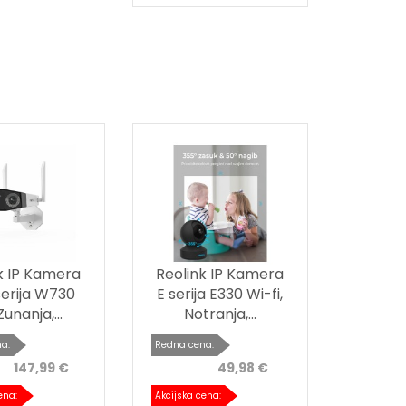
k IP Kamera
Reolink IP Kamera
erija W730
E serija E330 Wi-fi,
Zunanja,...
Notranja,...
a:
Redna cena:
147,99 €
49,98 €
ena:
Akcijska cena: