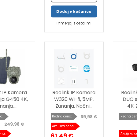
Dodaj v košarico
Primerjaj z ostalimi
k IP Kamera
Reolink IP Kamera
Reolin
ija G450 4K,
W320 Wi-fi, 5MP,
DUO s
nanja,...
Zunanja, Nočni...
4K, 
69,98 €
a:
Redna cena:
Redna cen
249,98 €
Akcijska cena:
ena:
Akcijska c
61,49 €