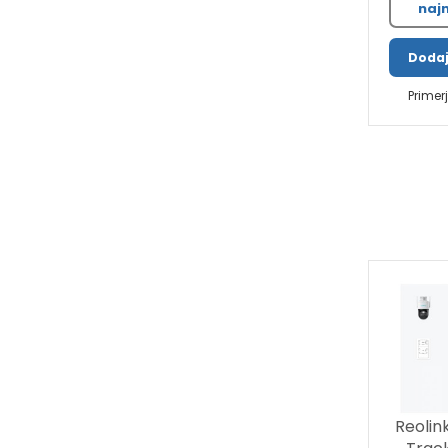
najn
Dodaj
Primer
Reolin