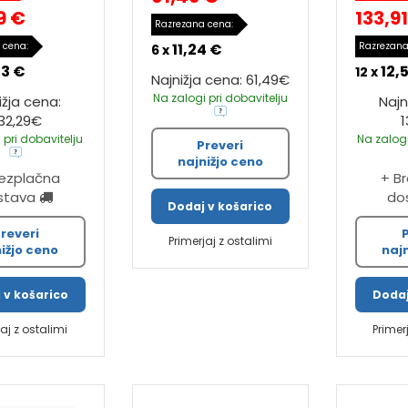
9 €
133,9
Razrezana cena:
 cena:
11,24 €
Razrezana
6 x
33 €
12,
12 x
Najnižja cena: 61,49€
Na zalogi pri dobavitelju
ižja cena:
Najn
32,29€
1
 pri dobavitelju
Na zalogi
Preveri
najnižjo ceno
rezplačna
+ B
stava
do
Dodaj v košarico
reveri
Primerjaj z ostalimi
ižjo ceno
naj
 v košarico
Dodaj
jaj z ostalimi
Primer