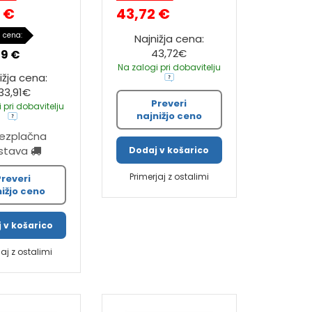
1 €
43,72 €
 cena:
Najnižja cena:
43,72€
59 €
Na zalogi pri dobavitelju
ižja cena:
33,91€
Preveri
 pri dobavitelju
najnižjo ceno
rezplačna
stava
Dodaj v košarico
Primerjaj z ostalimi
Preveri
nižjo ceno
 v košarico
jaj z ostalimi