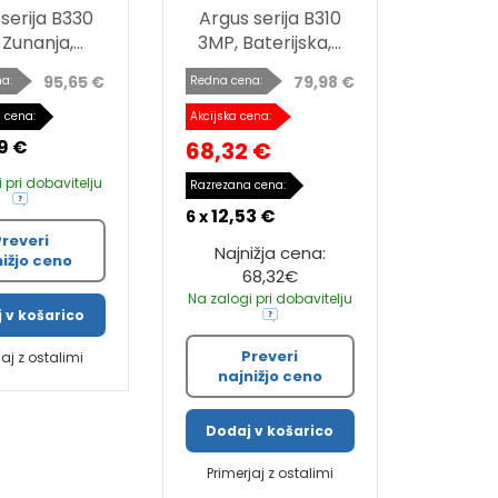
serija B330
Argus serija B310
Zunanja,...
3MP, Baterijska,...
95,65 €
79,98 €
a:
Redna cena:
 cena:
Akcijska cena:
9 €
68,32 €
 pri dobavitelju
Razrezana cena:
12,53 €
6 x
Preveri
Najnižja cena:
nižjo ceno
68,32€
Na zalogi pri dobavitelju
 v košarico
Preveri
jaj z ostalimi
najnižjo ceno
Dodaj v košarico
Primerjaj z ostalimi