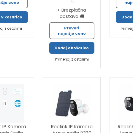
ižjo ceno
naj
+ Brezplačna
dostava
 v košarico
Dodaj
Preveri
jaj z ostalimi
Primer
najnižjo ceno
Dodaj v košarico
Primerjaj z ostalimi
k IP Kamera
Reolink IP Kamera
Reolin