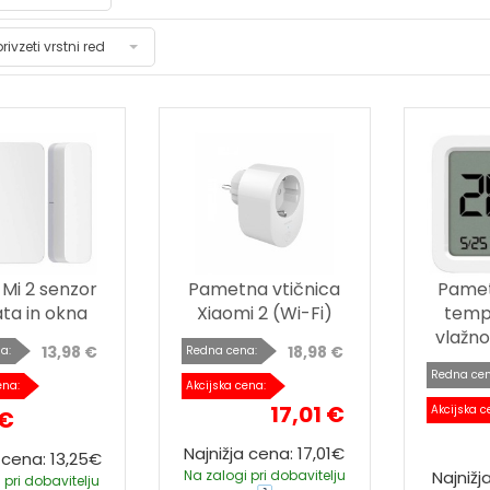
privzeti vrstni red
 Mi 2 senzor
Pametna vtičnica
Pamet
ata in okna
Xiaomi 2 (Wi-Fi)
temp
vlažno
13,98 €
18,98 €
a:
Redna cena:
Redna cen
ena:
Akcijska cena:
17,01 €
Akcijska c
 €
Najnižja cena: 17,01€
 cena: 13,25€
Na zalogi pri dobavitelju
Najnižj
 pri dobavitelju