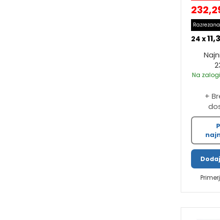
232,2
Razrezana
11,
24 x
Najn
2
Na zalogi
+ B
do
P
najn
Dodaj
Primer