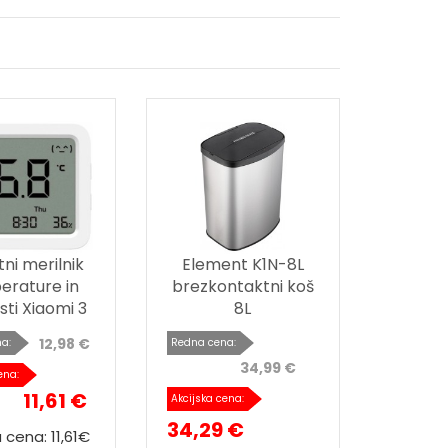
ni merilnik
Element K1N-8L
erature in
brezkontaktni koš
sti Xiaomi 3
8L
12,98 €
a:
Redna cena:
34,99 €
ena:
11,61 €
Akcijska cena:
34,29 €
a cena: 11,61€