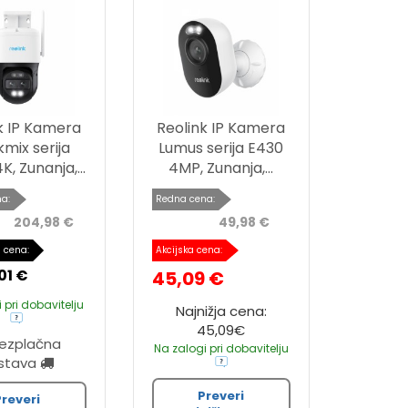
k IP Kamera
Reolink IP Kamera
mix serija
Lumus serija E430
, Zunanja,...
4MP, Zunanja,...
a:
Redna cena:
204,98 €
49,98 €
 cena:
Akcijska cena:
01 €
45,09 €
 pri dobavitelju
Najnižja cena:
45,09€
rezplačna
Na zalogi pri dobavitelju
stava
Preveri
Preveri