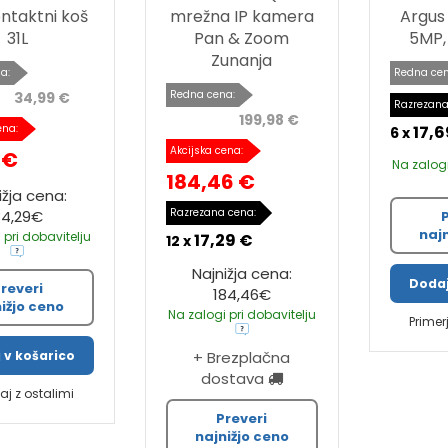
ntaktni koš
mrežna IP kamera
Argus 
31L
Pan & Zoom
5MP, 
Zunanja
a:
Redna cen
Redna cena:
34,99 €
Razrezana
199,98 €
ena:
17,6
6 x
Akcijska cena:
 €
Na zalogi
184,46 €
ižja cena:
Razrezana cena:
34,29€
naj
 pri dobavitelju
17,29 €
12 x
Najnižja cena:
Dodaj
reveri
184,46€
ižjo ceno
Na zalogi pri dobavitelju
Primer
 v košarico
+ Brezplačna
dostava
jaj z ostalimi
Preveri
najnižjo ceno