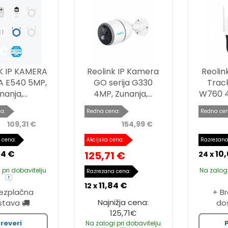
K IP KAMERA
Reolink IP Kamera
Reolin
JA E540 5MP,
GO serija G330
Track
nanja,...
4MP, Zunanja,...
W760 4K
a:
Redna cena:
Redna cen
109,31 €
154,99 €
 cena:
Akcijska cena:
Razrezana
24 €
10,
125,71 €
24 x
 pri dobavitelju
Na zalogi
Razrezana cena:
11,84 €
12 x
rezplačna
+ B
Najnižja cena:
stava
do
125,71€
reveri
Na zalogi pri dobavitelju