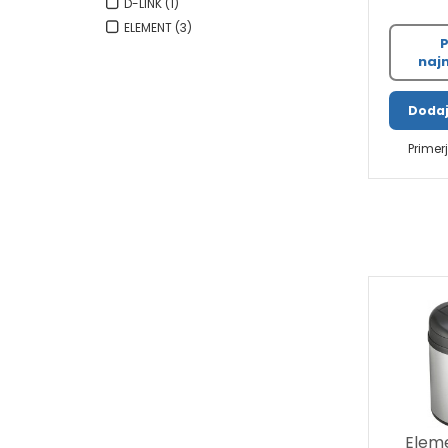
D-LINK
(1)
ELEMENT
(3)
P
najn
Dodaj
Primer
Elem