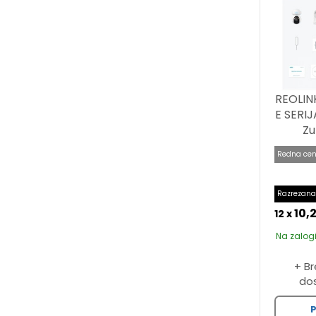
REOLIN
E SERI
Zu
Redna cen
Razrezana
10,
12 x
Na zalogi
+ B
do
P