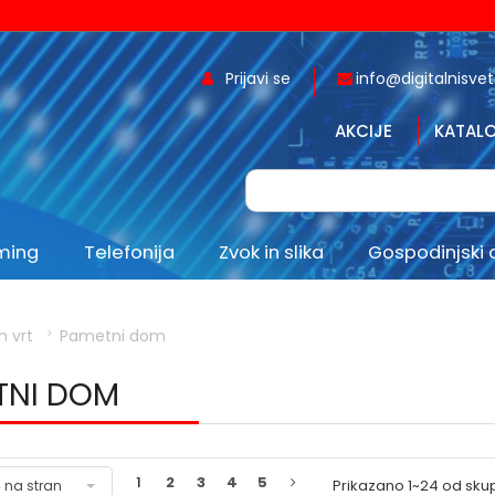
Prijavi se
info@digitalnisvet.
AKCIJE
KATALO
aming
Telefonija
Zvok in slika
Gospodinjski 
n vrt
Pametni dom
TNI DOM
1
2
3
4
5
Prikazano
1~24
od sku
 na stran