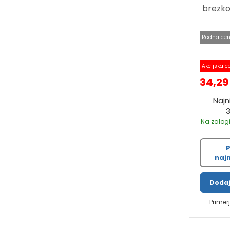
brezko
Redna cen
Akcijska c
34,29
Najn
Na zalogi
P
najn
Dodaj
Primer