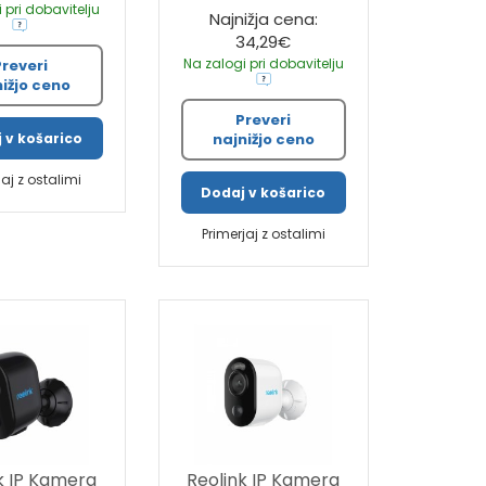
 pri dobavitelju
Najnižja cena:
34,29€
Na zalogi pri dobavitelju
Preveri
nižjo ceno
Preveri
najnižjo ceno
 v košarico
jaj z ostalimi
Dodaj v košarico
Primerjaj z ostalimi
k IP Kamera
Reolink IP Kamera