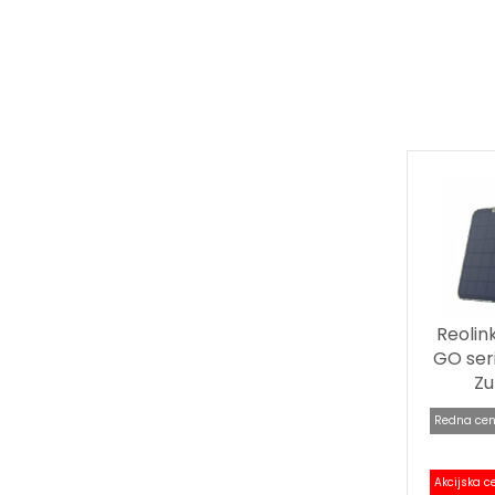
Reolin
GO ser
Zu
Redna cen
Akcijska c