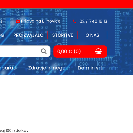
si
Prijava na E-novice
02 / 740 16 13
GI
PROIZVAJALCI
STORITVE
O NAS
0,00 € (0)
aparati
Zdravje in nega
Dom in vrt
paj
100
izdelkov