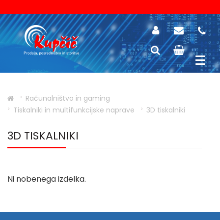
Računalništvo in gaming
Tiskalniki in multifunkcijske naprave
3D tiskalniki
3D TISKALNIKI
Ni nobenega izdelka.