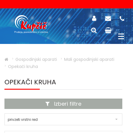
Gospodinjski aparati
Mali gospodinjski aparati
Opekači kruha
OPEKAČI KRUHA
Izberi filtre
privzeti vrstni red