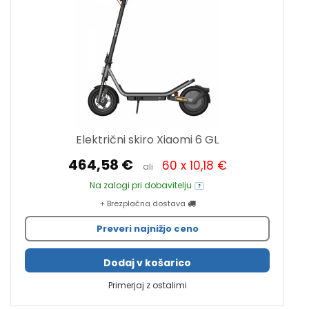
Električni skiro Xiaomi 6 GL
464,58 €
60 x 10,18 €
ali
Na zalogi pri dobavitelju
+ Brezplačna dostava
Preveri najnižjo ceno
Dodaj v košarico
Primerjaj z ostalimi