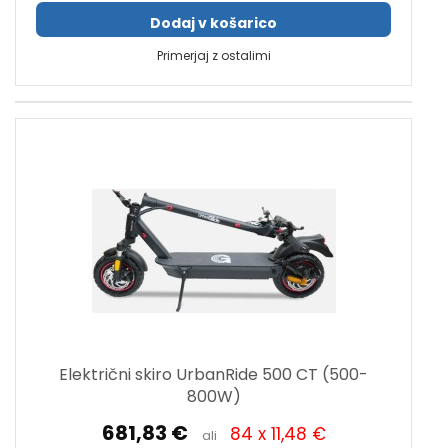
Dodaj v košarico
Primerjaj z ostalimi
Električni skiro UrbanRide 500 CT (500-
800W)
681,83 €
84 x 11,48 €
ali