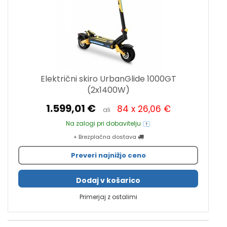
Električni skiro UrbanGlide 1000GT
(2x1400W)
1.599,01 €
84 x 26,06 €
ali
Na zalogi pri dobavitelju
+ Brezplačna dostava
Preveri najnižjo ceno
Dodaj v košarico
Primerjaj z ostalimi