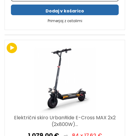
Dodaj v košarico
Primerjaj z ostalimi
Električni skiro UrbanRide E-Cross MAX 2x2
(2x800W)...
1.079,00 €
84 x 17,62 €