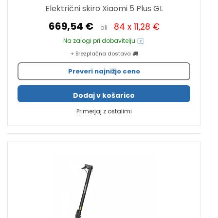
Električni skiro Xiaomi 5 Plus GL
669,54 €
84 x 11,28 €
ali
Na zalogi pri dobavitelju
+ Brezplačna dostava
Preveri najnižjo ceno
Dodaj v košarico
Primerjaj z ostalimi