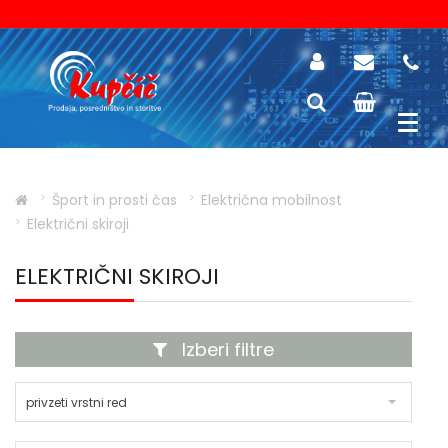
Šport in prosti čas
Električna mobilnost
Električni skiroji
ELEKTRIČNI SKIROJI
Izberi filtre
privzeti vrstni red