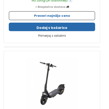
Na zalogi pri dobavitelju
+ Brezplačna dostava
Preveri najnižjo ceno
Dodaj v košarico
Primerjaj z ostalimi