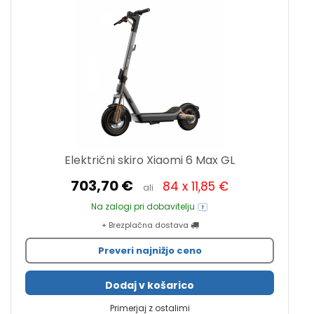
Električni skiro Xiaomi 6 Max GL
703,70 €
84 x 11,85 €
ali
Na zalogi pri dobavitelju
+ Brezplačna dostava
Preveri najnižjo ceno
Dodaj v košarico
Primerjaj z ostalimi