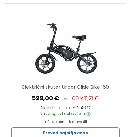
Električni skuter UrbanGlide Bike 160
529,00 €
60 x 11,21 €
ali
Najnižja cena: 512,40€
Na zalogi pri dobavitelju
+ Brezplačna dostava
Preveri najnižjo ceno