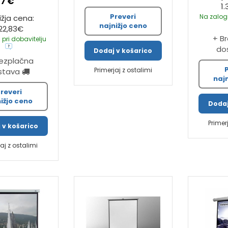
17 €
1
Preveri
Na zalogi
ižja cena:
najnižjo ceno
22,83€
+ B
 pri dobavitelju
do
Dodaj v košarico
rezplačna
Primerjaj z ostalimi
stava
naj
reveri
ižjo ceno
Dodaj
Primer
 v košarico
jaj z ostalimi