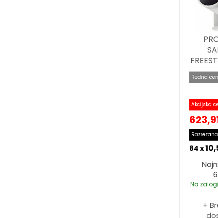
PR
S
FREEST
Redna cen
Akcijska c
623,9
Razrezana
10,
84 x
Najn
6
Na zalogi
+ B
do