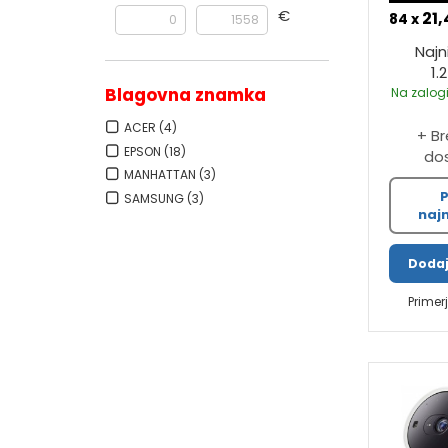
€
21,
84 x
Najn
1.
Blagovna znamka
Na zalogi
ACER
(4)
+ B
EPSON
(18)
do
MANHATTAN
(3)
P
SAMSUNG
(3)
najn
Dodaj
Primer