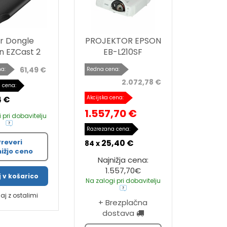
r Dongle
PROJEKTOR EPSON
n EZCast 2
EB-L210SF
61,49 €
a:
Redna cena:
2.072,78 €
 cena:
4 €
Akcijska cena:
1.557,70 €
 pri dobavitelju
Razrezana cena:
Preveri
25,40 €
84 x
nižjo ceno
Najnižja cena:
1.557,70€
 v košarico
Na zalogi pri dobavitelju
jaj z ostalimi
+ Brezplačna
dostava