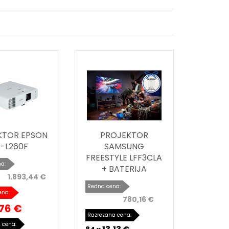
KTOR EPSON
PROJEKTOR
-L260F
SAMSUNG
FREESTYLE LFF3CLA
a:
+ BATERIJA
1.893,44 €
Redna cena:
ena:
780,16 €
,76 €
Razrezana cena:
 cena: