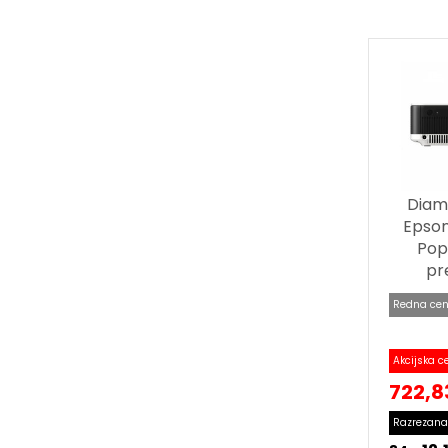
Diam
Epson
Pop
pre
Redna cen
Akcijska c
722,8
Razrezana