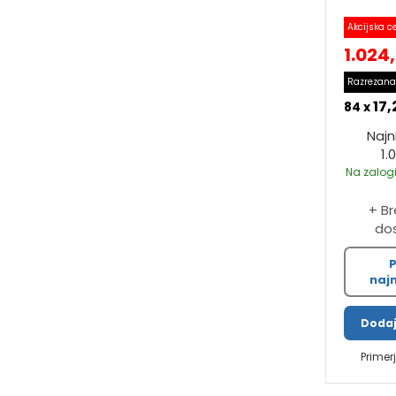
Akcijska c
1.024
Razrezana
17,
84 x
Najn
1.
Na zalogi
+ B
do
P
najn
Dodaj
Primer