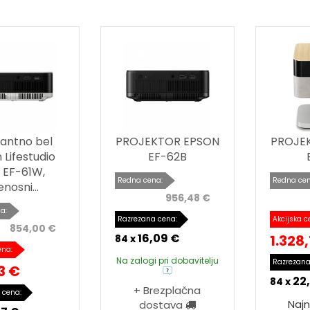
antno bel
PROJEKTOR EPSON
PROJE
 Lifestudio
EF-62B
 EF-61W,
Redna cena:
Redna cen
nosni...
956,48 €
a:
Razrezana cena:
Akcijska c
854,00 €
16,09 €
1.328
84 x
ena:
Na zalogi pri dobavitelju
Razrezana
3 €
22
84 x
+ Brezplačna
 cena:
Najn
dostava