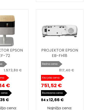
KTOR EPSON
PROJEKTOR EPSON
EF-72
EB-FH18
a:
Redna cena:
1.573,80 €
817,40 €
ena:
Akcijska cena:
,14 €
751,52 €
 cena:
Razrezana cena:
,35 €
12,66 €
84 x
ižja cena:
Najnižja cena: