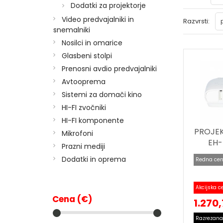
Dodatki za projektorje
Video predvajalniki in
Razvrsti:
snemalniki
Nosilci in omarice
Glasbeni stolpi
Prenosni avdio predvajalniki
Avtooprema
Sistemi za domači kino
HI-FI zvočniki
HI-FI komponente
PROJE
Mikrofoni
EH
Prazni mediji
Dodatki in oprema
Redna cen
Akcijska c
Cena (€)
1.270
Razrezana