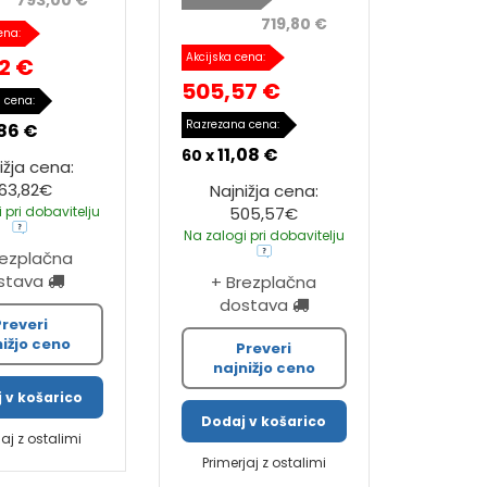
793,00 €
719,80 €
ena:
Akcijska cena:
2 €
505,57 €
 cena:
Razrezana cena:
,86 €
11,08 €
60 x
ižja cena:
63,82€
Najnižja cena:
 pri dobavitelju
505,57€
Na zalogi pri dobavitelju
rezplačna
stava
+ Brezplačna
dostava
Preveri
nižjo ceno
Preveri
najnižjo ceno
 v košarico
Dodaj v košarico
jaj z ostalimi
Primerjaj z ostalimi