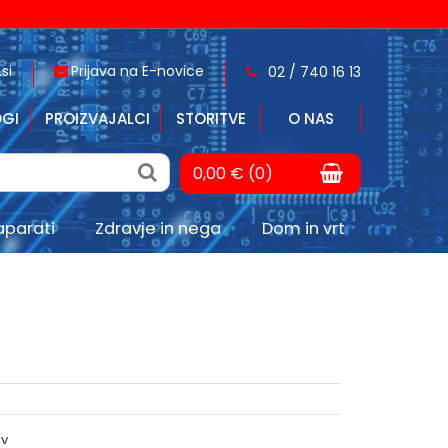
si
Prijava na E-novice
02 / 740 16 13
GI
PROIZVAJALCI
STORITVE
O NAS
0,00 € (0)
aparati
Zdravje in nega
Dom in vrt
ov