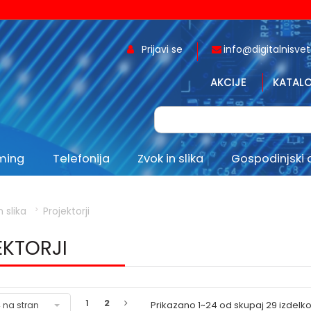
Prijavi se
info@digitalnisvet.
AKCIJE
KATALO
aming
Telefonija
Zvok in slika
Gospodinjski 
n slika
Projektorji
EKTORJI
1
2
Prikazano
1~24
od skupaj
29
izdelk
 na stran