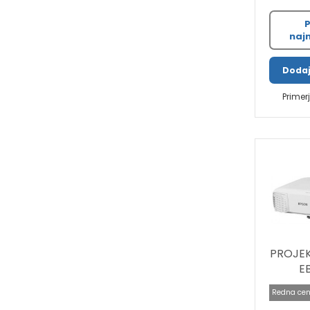
P
najn
Dodaj
Primer
PROJE
E
Redna cen