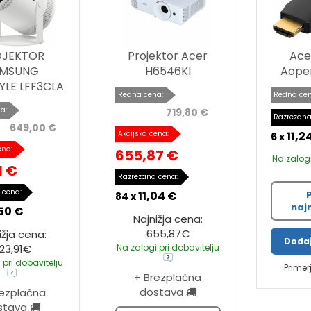
OJEKTOR
Projektor Acer
Ace
AMSUNG
H6546KI
Aope
YLE LFF3CLA
Redna cena:
Redna cen
a:
719,80 €
Razrezana
649,00 €
Akcijska cena:
11,2
6 x
ena:
655,87 €
Na zalogi
1 €
Razrezana cena:
 cena:
11,04 €
84 x
naj
50 €
Najnižja cena:
655,87€
ižja cena:
Dodaj
23,91€
Na zalogi pri dobavitelju
 pri dobavitelju
Primer
+ Brezplačna
dostava
rezplačna
stava