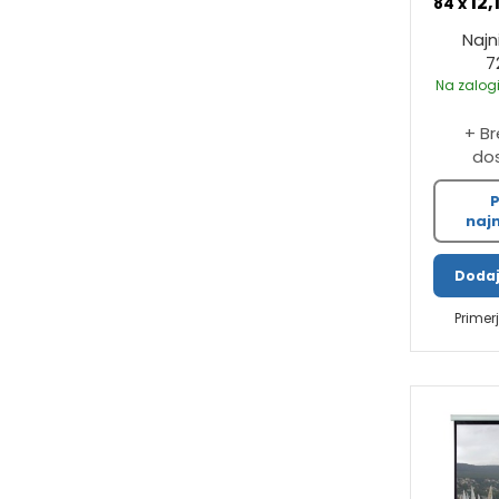
12,
84 x
Najn
7
Na zalogi
+ B
do
P
najn
Dodaj
Primer