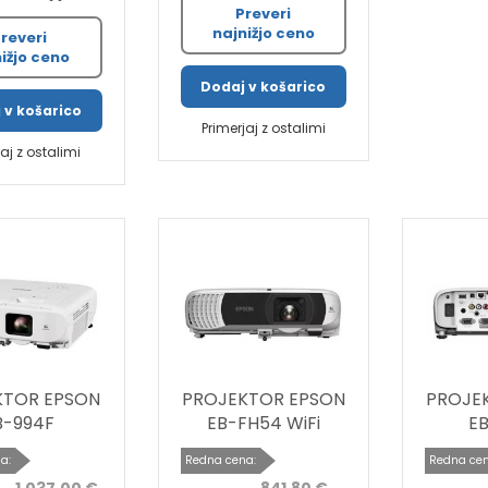
Preveri
najnižjo ceno
reveri
ižjo ceno
Dodaj v košarico
 v košarico
Primerjaj z ostalimi
jaj z ostalimi
KTOR EPSON
PROJEKTOR EPSON
PROJE
B-994F
EB-FH54 WiFi
E
a:
Redna cena:
Redna cen