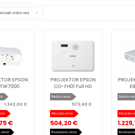
privzeti vrstni red
KTOR EPSON
PROJEKTOR EPSON
PROJE
-TW7000
CO-FH01 Full HD
EB
a:
Redna cena:
Redna cen
1.342,00 €
573,40 €
ena:
Akcijska cena:
Akcijska c
,75 €
504,20 €
1.229
 cena:
Razrezana cena:
Razrezana