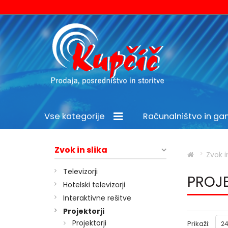
Vse kategorije
Računalništvo in g
Šport in prosti čas
Zvok in slika
Zvok i
Televizorji
PROJ
Hotelski televizorji
Interaktivne rešitve
Projektorji
Projektorji
Prikaži:
24