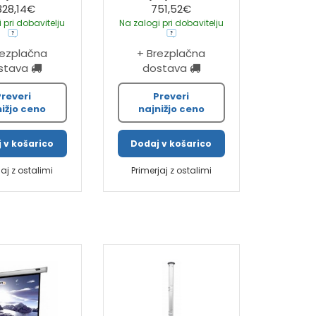
.328,14€
751,52€
 pri dobavitelju
Na zalogi pri dobavitelju
rezplačna
+ Brezplačna
stava
dostava
Preveri
Preveri
nižjo ceno
najnižjo ceno
 v košarico
Dodaj v košarico
jaj z ostalimi
Primerjaj z ostalimi