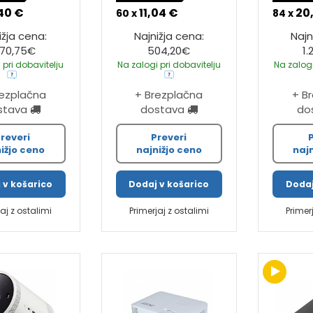
40 €
11,04 €
20
60 x
84 x
ižja cena:
Najnižja cena:
Najn
270,75€
504,20€
1.
 pri dobavitelju
Na zalogi pri dobavitelju
Na zalogi
rezplačna
+ Brezplačna
+ B
stava
dostava
do
reveri
Preveri
ižjo ceno
najnižjo ceno
naj
 v košarico
Dodaj v košarico
Dodaj
jaj z ostalimi
Primerjaj z ostalimi
Primer