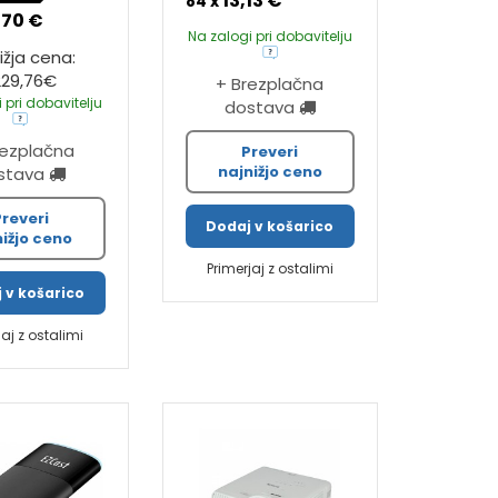
13,13 €
84 x
,70 €
Na zalogi pri dobavitelju
ižja cena:
229,76€
+ Brezplačna
 pri dobavitelju
dostava
rezplačna
Preveri
najnižjo ceno
stava
Preveri
Dodaj v košarico
nižjo ceno
Primerjaj z ostalimi
 v košarico
jaj z ostalimi