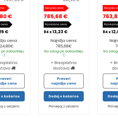
1.037,00 €
841,80 €
ena:
Akcijska cena:
Akcijska c
,80 €
785,68 €
763,8
 cena:
Razrezana cena:
Razrezana
25 €
13,23 €
12
84 x
84 x
ižja cena:
Najnižja cena:
Najn
024,80€
785,68€
7
 pri dobavitelju
Na zalogi pri dobavitelju
Na zalogi
rezplačna
+ Brezplačna
+ B
stava
dostava
do
reveri
Preveri
ižjo ceno
najnižjo ceno
naj
 v košarico
Dodaj v košarico
Dodaj
jaj z ostalimi
Primerjaj z ostalimi
Primer