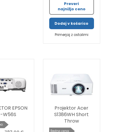
Preveri
najnižjo ceno
Dodaj v košarico
Primerjaj z ostalimi
KTOR EPSON
Projektor Acer
B-W56S
S1386WH Short
Throw
a:
Redna cena: