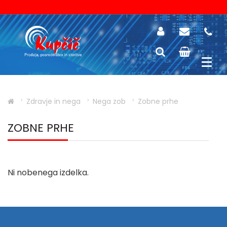
Zdravje in nega
Nega zob
Zobne prhe
ZOBNE PRHE
Ni nobenega izdelka.