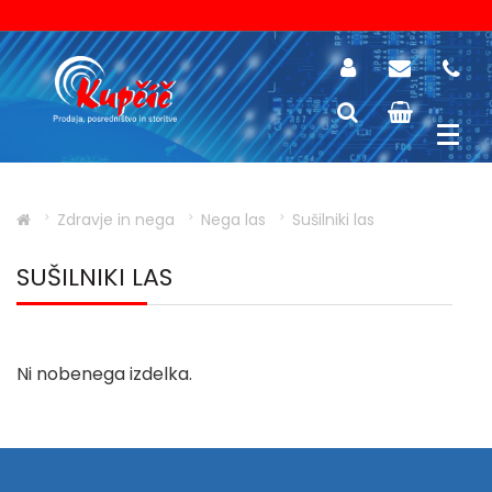
Zdravje in nega
Nega las
Sušilniki las
SUŠILNIKI LAS
Ni nobenega izdelka.