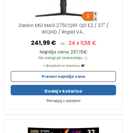
Zaslon MSI MAG 275CQRF QD E2 / 27" /
WQHD / Rapid VA...
241,99 €
24 x 11,58 €
ali
Najnižja cena: 237,15€
Na zalogi pri dobavitelju
+ Brezplačna dostava
Preveri najnižjo ceno
Dodaj v košarico
Primerjaj z ostalimi