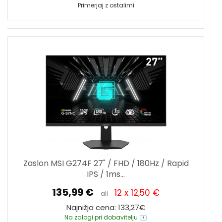
Primerjaj z ostalimi
Zaslon MSI G274F 27" / FHD / 180Hz / Rapid
IPS / 1ms...
135,99 €
12 x 12,50 €
ali
Najnižja cena: 133,27€
Na zalogi pri dobavitelju