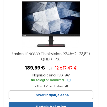
Zaslon LENOVO ThinkVision P24h-2L 23,8" /
QHD / IPS...
189,99 €
12 x 17,47 €
ali
Najnižja cena: 186,19€
Na zalogi pri dobavitelju
+ Brezplačna dostava
Preveri najnižjo ceno
Dodaj v košarico