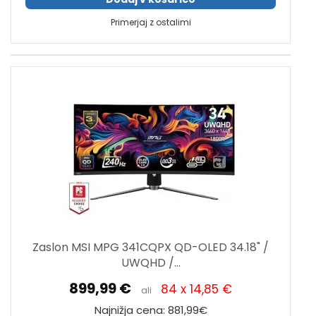
Primerjaj z ostalimi
Zaslon MSI MPG 341CQPX QD-OLED 34.18" /
UWQHD /...
899,99 €
84 x 14,85 €
ali
Najnižja cena: 881,99€