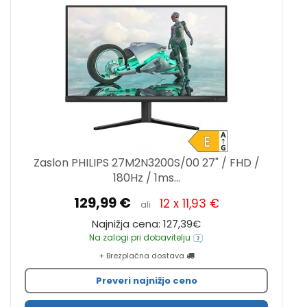
Zaslon PHILIPS 27M2N3200S/00 27" / FHD /
180Hz / 1ms...
129,99 €
12 x 11,93 €
ali
Najnižja cena: 127,39€
Na zalogi pri dobavitelju
+ Brezplačna dostava
Preveri najnižjo ceno