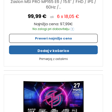
Zaslon MSI PRO MP165 E6 / 15.6" / FHD / IPS /
60Hz /...
99,99 €
6 x 18,05 €
ali
Najnižja cena: 97,99€
Na zalogi pri dobavitelju
Preveri najnižjo ceno
Dodaj v košarico
Primerjaj z ostalimi