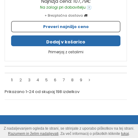
Najnižja cena: 107,79€
Na zalogi pri dobavitelju
+ Brezplačna dostava
Preveri najnižjo ceno
Dodaj v košarico
Primerjaj z ostalimi
1
2
3
4
5
6
7
8
9
Prikazano
1~24
od skupaj
198
izdelkov
PRIJAVA NA E-NOVICE
Z nadaljevanjem ogleda te strani, se strinjate z uporabo piškotkov na tej strani.
Razumem in želim nadaljevati
. Za več informacij o piškotkih kliknite
tukaj
.