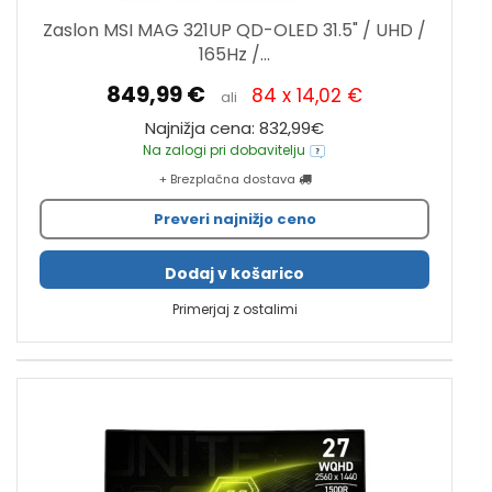
Zaslon MSI MAG 321UP QD-OLED 31.5" / UHD /
165Hz /...
849,99 €
84 x 14,02 €
ali
Najnižja cena: 832,99€
Na zalogi pri dobavitelju
+ Brezplačna dostava
Preveri najnižjo ceno
Dodaj v košarico
Primerjaj z ostalimi