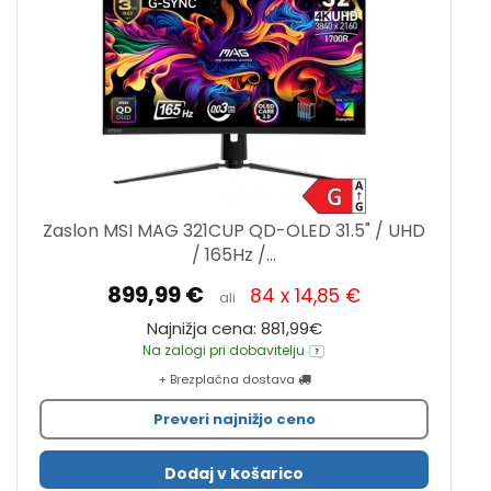
Zaslon MSI MAG 321CUP QD-OLED 31.5" / UHD
/ 165Hz /...
899,99 €
84 x 14,85 €
ali
Najnižja cena: 881,99€
Na zalogi pri dobavitelju
+ Brezplačna dostava
Preveri najnižjo ceno
Dodaj v košarico