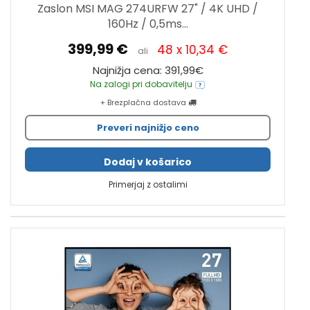
Zaslon MSI MAG 274URFW 27" / 4K UHD /
160Hz / 0,5ms...
399,99 €
48 x 10,34 €
ali
Najnižja cena: 391,99€
Na zalogi pri dobavitelju
+ Brezplačna dostava
Preveri najnižjo ceno
Dodaj v košarico
Primerjaj z ostalimi