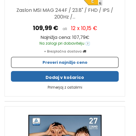
Zaslon MSI MAG 244F / 23.8" / FHD / IPS /
200Hz /...
109,99 €
12 x 10,15 €
ali
Najnižja cena: 107,79€
Na zalogi pri dobavitelju
+ Brezplačna dostava
Preveri najnižjo ceno
Dodaj v košarico
Primerjaj z ostalimi