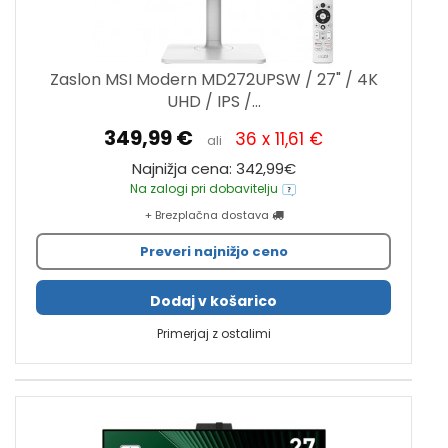
Zaslon MSI Modern MD272UPSW / 27" / 4K
UHD / IPS /...
349,99 €
36 x 11,61 €
ali
Najnižja cena: 342,99€
Na zalogi pri dobavitelju
+ Brezplačna dostava
Preveri najnižjo ceno
Dodaj v košarico
Primerjaj z ostalimi