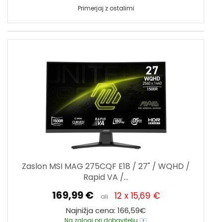
Primerjaj z ostalimi
Zaslon MSI MAG 275CQF E18 / 27" / WQHD /
Rapid VA /...
169,99 €
12 x 15,69 €
ali
Najnižja cena: 166,59€
Na zalogi pri dobavitelju