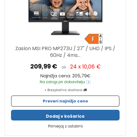
Zaslon MSI PRO MP273U / 27" / UHD / IPS /
60Hz / 4ms...
209,99 €
24 x 10,06 €
ali
Najnižja cena: 205,79€
Na zalogi pri dobavitelju
+ Brezplačna dostava
Preveri najnižjo ceno
Dodaj v košarico
Primerjaj z ostalimi