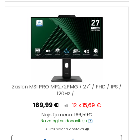
Zaslon MSI PRO MP272PMG / 27" / FHD / IPS /
120Hz /...
169,99 €
12 x 15,69 €
ali
Najnižja cena: 166,59€
Na zalogi pri dobavitelju
+ Brezplačna dostava