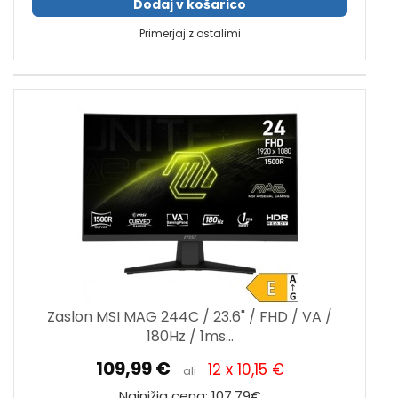
Dodaj v košarico
Primerjaj z ostalimi
Zaslon MSI MAG 244C / 23.6" / FHD / VA /
180Hz / 1ms...
109,99 €
12 x 10,15 €
ali
Najnižja cena: 107,79€