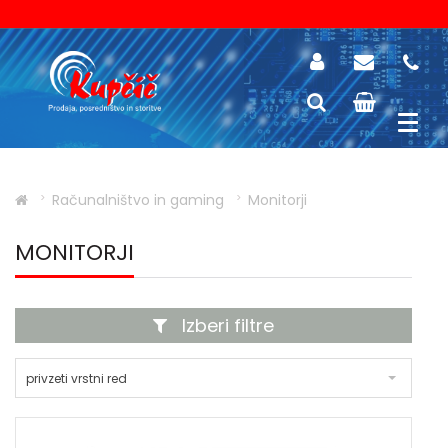
Računalništvo in gaming
Monitorji
MONITORJI
Izberi filtre
privzeti vrstni red