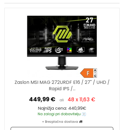
Zaslon MSI MAG 272URDF E16 / 27" / UHD /
Rapid IPS /...
449,99 €
48 x 11,63 €
ali
Najnižja cena: 440,99€
Na zalogi pri dobavitelju
+ Brezplačna dostava