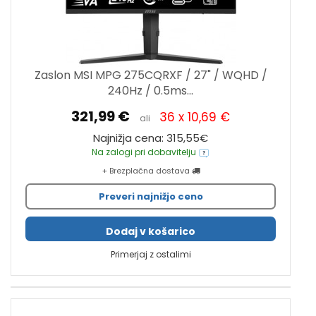
Zaslon MSI MPG 275CQRXF / 27" / WQHD /
240Hz / 0.5ms...
321,99 €
36 x 10,69 €
ali
Najnižja cena: 315,55€
Na zalogi pri dobavitelju
+ Brezplačna dostava
Preveri najnižjo ceno
Dodaj v košarico
Primerjaj z ostalimi