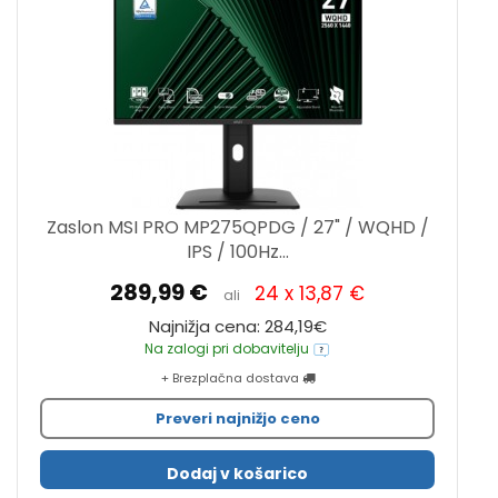
Zaslon MSI PRO MP275QPDG / 27" / WQHD /
IPS / 100Hz...
289,99 €
24 x 13,87 €
ali
Najnižja cena: 284,19€
Na zalogi pri dobavitelju
+ Brezplačna dostava
Preveri najnižjo ceno
Dodaj v košarico