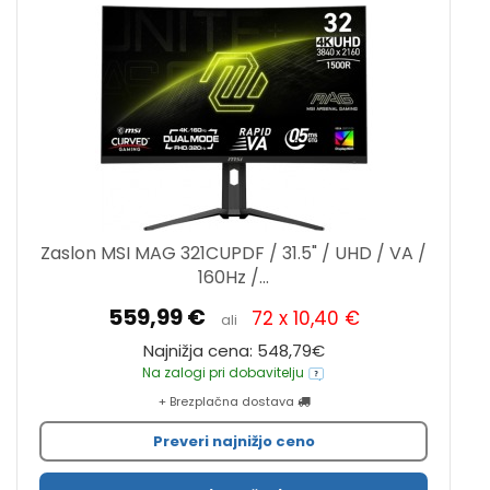
Zaslon MSI MAG 321CUPDF / 31.5" / UHD / VA /
160Hz /...
559,99 €
72 x 10,40 €
ali
Najnižja cena: 548,79€
Na zalogi pri dobavitelju
+ Brezplačna dostava
Preveri najnižjo ceno