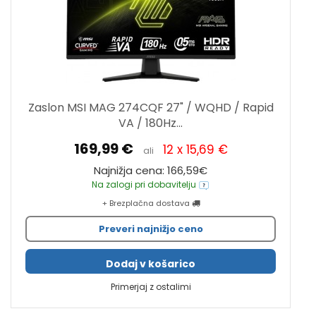
Zaslon MSI MAG 274CQF 27" / WQHD / Rapid
VA / 180Hz...
169,99 €
12 x 15,69 €
ali
Najnižja cena: 166,59€
Na zalogi pri dobavitelju
+ Brezplačna dostava
Preveri najnižjo ceno
Dodaj v košarico
Primerjaj z ostalimi