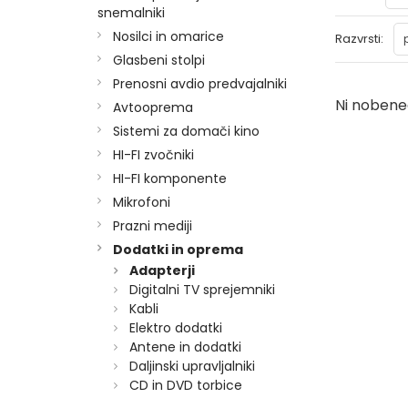
snemalniki
Nosilci in omarice
Razvrsti:
Glasbeni stolpi
Prenosni avdio predvajalniki
Ni nobeneg
Avtooprema
Sistemi za domači kino
HI-FI zvočniki
HI-FI komponente
Mikrofoni
Prazni mediji
Dodatki in oprema
Adapterji
Digitalni TV sprejemniki
Kabli
Elektro dodatki
Antene in dodatki
Daljinski upravljalniki
CD in DVD torbice