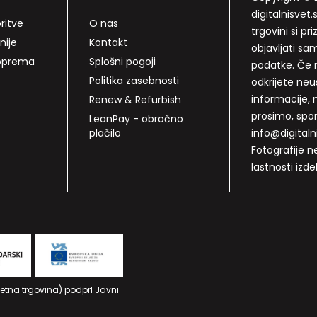
digitalnisvet.s
ritve
O nas
trgovini si p
nije
Kontakt
objavljati sa
 oprema
Splošni pogoji
podatke. Če n
Politika zasebnosti
odkrijete neu
informacije, 
Renew & Refurbish
prosimo, spo
LeanPay - obročno
plačilo
info@digitalni
Fotografije n
lastnosti izde
letna trgovina) podprl Javni