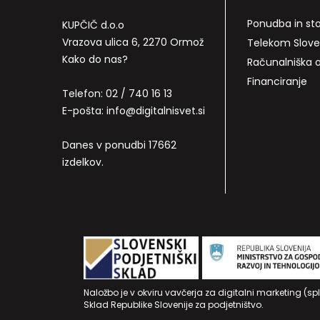
Ponudba in sto
KUPČIČ d.o.o
Vrazova ulica 6, 2270 Ormož
Telekom Slove
Kako do nas?
Računalniška
Financiranje
Telefon:
02 / 740 16 13
E-pošta:
info@digitalnisvet.si
Danes v ponudbi 17662
izdelkov.
Naložbo je v okviru vavčerja za digitalni marketing (sp
Sklad Republike Slovenije za podjetništvo.