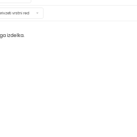
privzeti vrstni red
a izdelka.