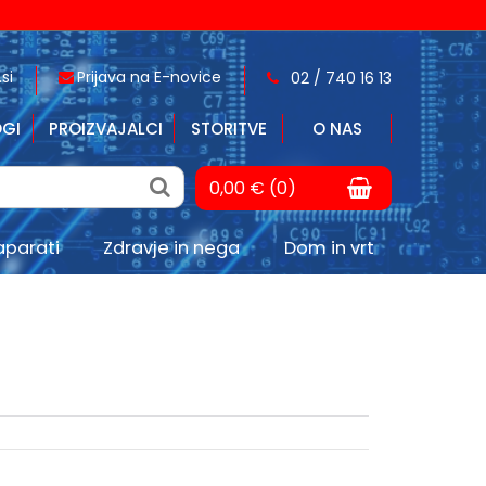
si
Prijava na E-novice
02 / 740 16 13
GI
PROIZVAJALCI
STORITVE
O NAS
0,00 € (0)
aparati
Zdravje in nega
Dom in vrt