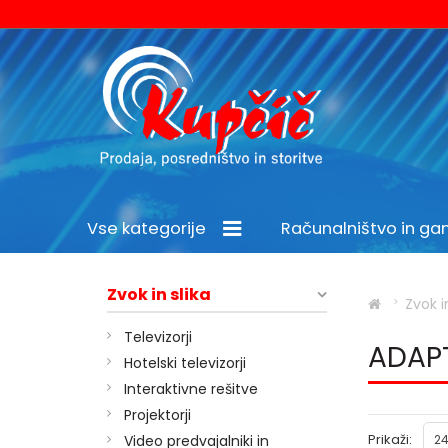
Vse kategorije
Računalništvo in g
Šport in prosti čas
Zvok in slika
Zvok i
Televizorji
ADAPT
Hotelski televizorji
Interaktivne rešitve
Projektorji
Prikaži:
Video predvajalniki in
24