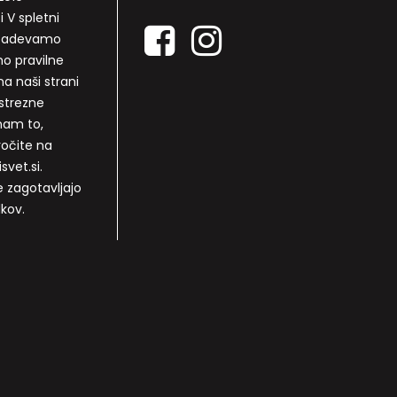
i V spletni
rizadevamo
mo pravilne
a naši strani
strezne
nam to,
ročite na
svet.si.
e zagotavljajo
lkov.