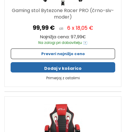
Gaming stol Bytezone Racer PRO (črno-siv-
moder)
99,99 €
6 x 18,05 €
ali
Najnižja cena: 97,99€
Na zalogi pri dobavitelju
Preveri najnižjo ceno
Dodaj v košarico
Primerjaj z ostalimi