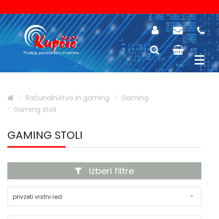
Računalništvo in gaming
Gaming
Gaming stoli
GAMING STOLI
Izberi filtre
privzeti vrstni red