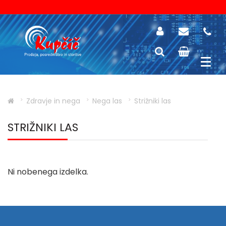
Zdravje in nega
Nega las
Strižniki las
STRIŽNIKI LAS
Ni nobenega izdelka.