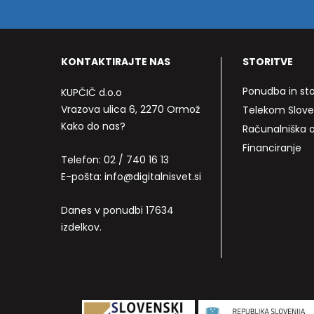
KONTAKTIRAJTE NAS
STORITVE
Ponudba in sto
KUPČIČ d.o.o
Vrazova ulica 6, 2270 Ormož
Telekom Slove
Kako do nas?
Računalniška
Financiranje
Telefon:
02 / 740 16 13
E-pošta:
info@digitalnisvet.si
Danes v ponudbi 17634
izdelkov.