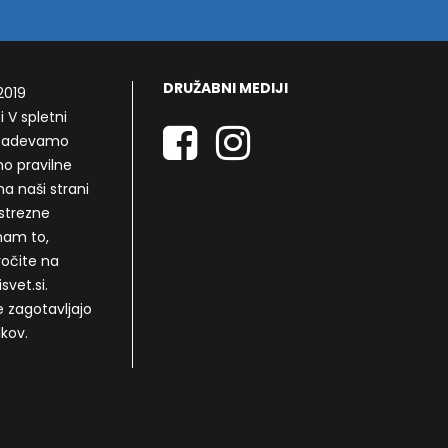
DRUŽABNI MEDIJI
2019
i V spletni
rizadevamo
mo pravilne
a naši strani
strezne
nam to,
ročite na
svet.si.
e zagotavljajo
lkov.