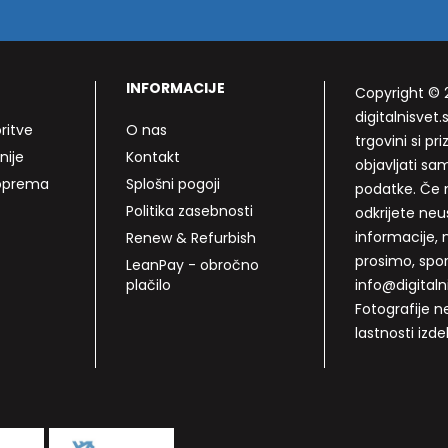
INFORMACIJE
Copyright © 
digitalnisvet.s
ritve
O nas
trgovini si p
nije
Kontakt
objavljati sa
 oprema
Splošni pogoji
podatke. Če n
Politika zasebnosti
odkrijete neu
informacije, 
Renew & Refurbish
prosimo, spo
LeanPay - obročno
plačilo
info@digitalni
Fotografije n
lastnosti izde