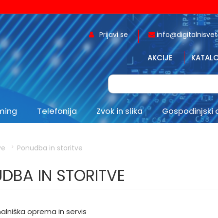
Prijavi se
info@digitalnisvet.
AKCIJE
KATALO
aming
Telefonija
Zvok in slika
Gospodinjski 
ve
Ponudba in storitve
DBA IN STORITVE
alniška oprema in servis