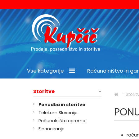
Vse kategorije
Računalništvo in g
Šport in prosti čas
Storitve
Storit
Ponudba in storitve
PONU
Telekom Slovenije
Računalniška oprema
Financiranje
račun