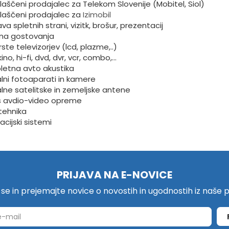
aščeni prodajalec za Telekom Slovenije (Mobitel, Siol)
laščeni prodajalec za
Izimobil
ava spletnih strani, vizitk, brošur, prezentacij
tna gostovanja
rste televizorjev (lcd, plazme,..)
kino, hi-fi, dvd, dvr, vcr, combo,...
letna avto akustika
alni fotoaparati in kamere
alne satelitske in zemeljske antene
s avdio-video opreme
tehnika
acijski sistemi
PRIJAVA NA E-NOVICE
e se in prejemajte novice o novostih in ugodnostih iz naše