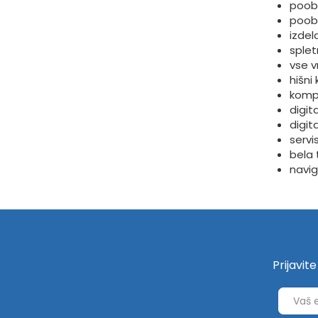
poobl
poob
izdel
sple
vse v
hišni 
komp
digit
digit
servi
bela 
navig
Prijavit