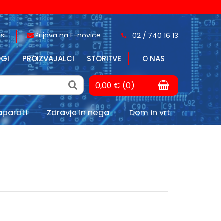
si
Prijava na E-novice
02 / 740 16 13
GI
PROIZVAJALCI
STORITVE
O NAS
0,00 € (0)
aparati
Zdravje in nega
Dom in vrt