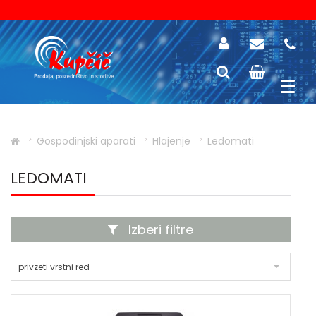
Gospodinjski aparati
Hlajenje
Ledomati
LEDOMATI
Izberi filtre
privzeti vrstni red