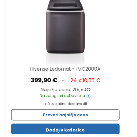
Hisense Ledomat - IMC2000A
399,90 €
24 x 10,55 €
ali
Najnižja cena: 215,50€
Na zalogi pri dobavitelju
+ Brezplačna dostava
Preveri najnižjo ceno
Dodaj v košarico