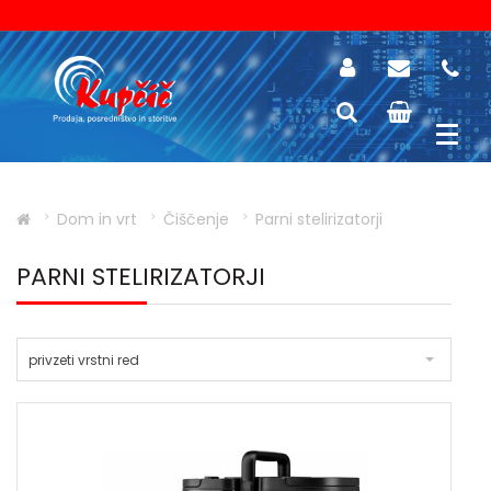
Dom in vrt
Čiščenje
Parni stelirizatorji
PARNI STELIRIZATORJI
privzeti vrstni red