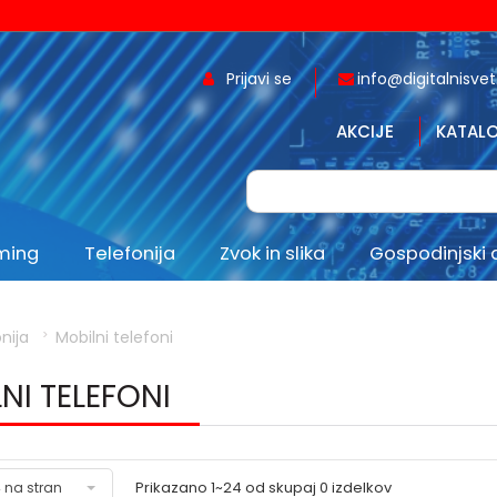
Prijavi se
info@digitalnisvet.
AKCIJE
KATALO
aming
Telefonija
Zvok in slika
Gospodinjski 
nija
Mobilni telefoni
NI TELEFONI
Prikazano
1~24
od skupaj
0
izdelkov
 na stran