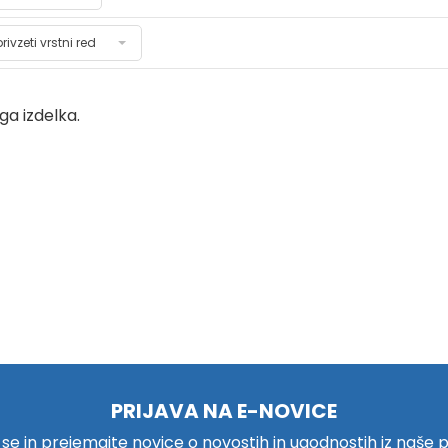
privzeti vrstni red
a izdelka.
PRIJAVA NA E-NOVICE
e se in prejemajte novice o novostih in ugodnostih iz naše