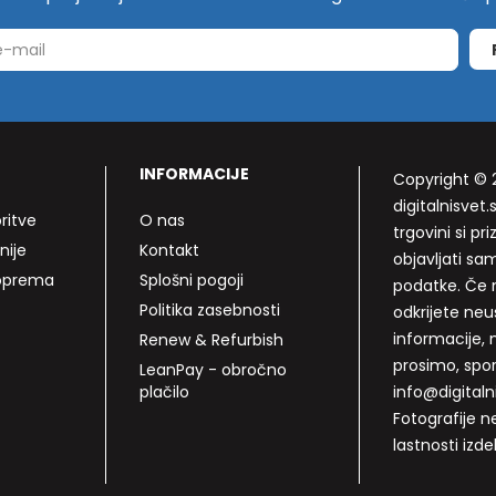
INFORMACIJE
Copyright © 
digitalnisvet.s
ritve
O nas
trgovini si p
nije
Kontakt
objavljati sa
 oprema
Splošni pogoji
podatke. Če n
Politika zasebnosti
odkrijete neu
informacije, 
Renew & Refurbish
prosimo, spo
LeanPay - obročno
plačilo
info@digitalni
Fotografije n
lastnosti izde