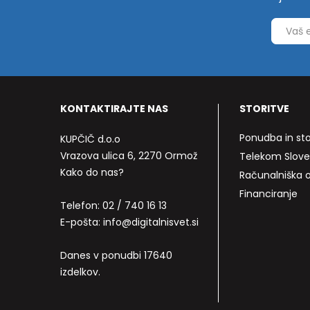
KONTAKTIRAJTE NAS
STORITVE
Ponudba in sto
KUPČIČ d.o.o
Vrazova ulica 6, 2270 Ormož
Telekom Slove
Kako do nas?
Računalniška
Financiranje
Telefon:
02 / 740 16 13
E-pošta:
info@digitalnisvet.si
Danes v ponudbi 17640
izdelkov.