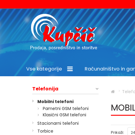
Vse kategorije
Računalništvo in g
Šport in prosti čas
Telefonija
Telefo
Mobilni telefoni
MOBIL
Pametni GSM telefoni
Klasični GSM telefoni
Stacionarni telefoni
Torbice
Prikaži:
24