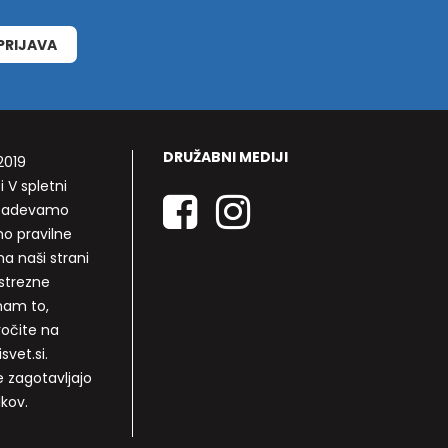
PRIJAVA
DRUŽABNI MEDIJI
2019
i V spletni
rizadevamo
mo pravilne
a naši strani
strezne
nam to,
ročite na
svet.si.
e zagotavljajo
lkov.