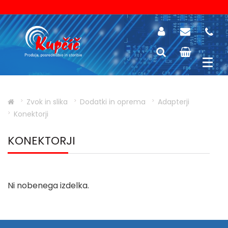
Zvok in slika
Dodatki in oprema
Adapterji
Konektorji
KONEKTORJI
Ni nobenega izdelka.