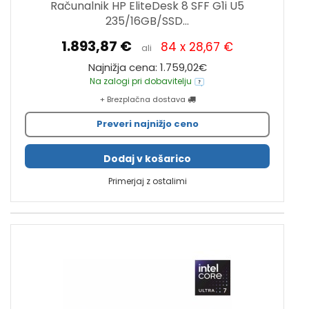
Računalnik HP EliteDesk 8 SFF G1i U5
235/16GB/SSD...
1.893,87 €
84 x 28,67 €
ali
Najnižja cena: 1.759,02€
Na zalogi pri dobavitelju
+ Brezplačna dostava
Preveri najnižjo ceno
Dodaj v košarico
Primerjaj z ostalimi