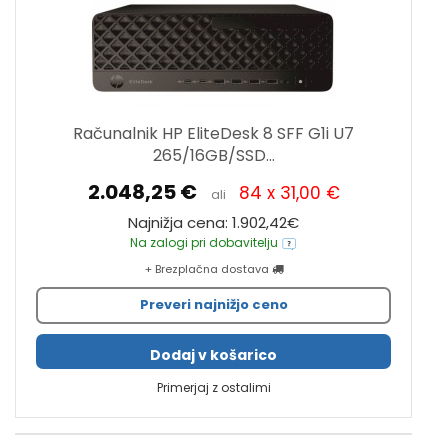
Računalnik HP EliteDesk 8 SFF G1i U7
265/16GB/SSD...
2.048,25 €
84 x 31,00 €
ali
Najnižja cena: 1.902,42€
Na zalogi pri dobavitelju
+ Brezplačna dostava
Preveri najnižjo ceno
Dodaj v košarico
Primerjaj z ostalimi