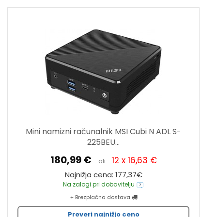
Mini namizni računalnik MSI Cubi N ADL S-
225BEU...
180,99 €
12 x 16,63 €
ali
Najnižja cena: 177,37€
Na zalogi pri dobavitelju
+ Brezplačna dostava
Preveri najnižjo ceno