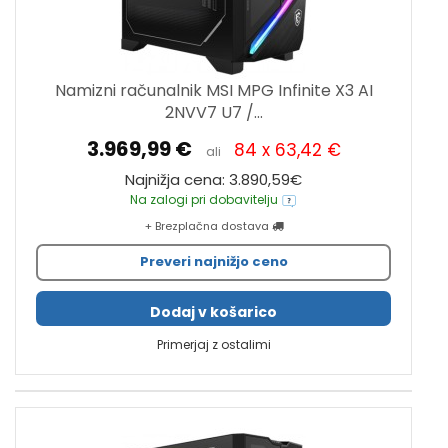
Namizni računalnik MSI MPG Infinite X3 AI
2NVV7 U7 /...
3.969,99 €
84 x 63,42 €
ali
Najnižja cena: 3.890,59€
Na zalogi pri dobavitelju
+ Brezplačna dostava
Preveri najnižjo ceno
Dodaj v košarico
Primerjaj z ostalimi