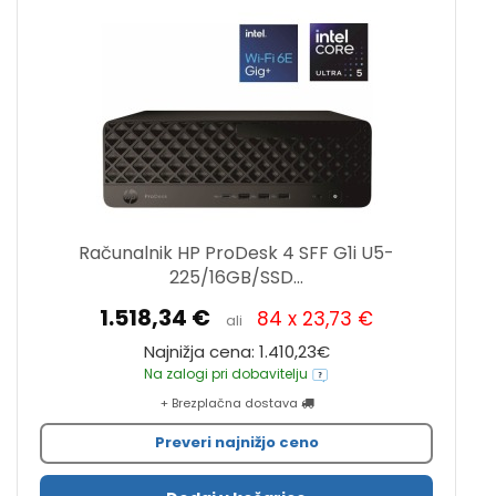
Računalnik HP ProDesk 4 SFF G1i U5-
225/16GB/SSD...
1.518,34 €
84 x 23,73 €
ali
Najnižja cena: 1.410,23€
Na zalogi pri dobavitelju
+ Brezplačna dostava
Preveri najnižjo ceno