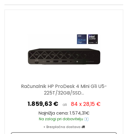
Računalnik HP ProDesk 4 Mini G1i U5-
225T/32GB/SSD...
1.859,63 €
84 x 28,15 €
ali
Najnižja cena: 1.574,31€
Na zalogi pri dobavitelju
+ Brezplačna dostava