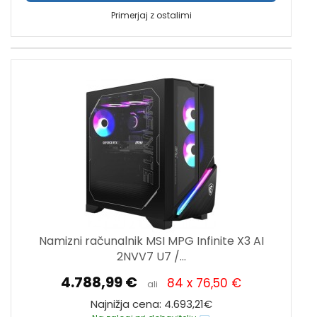
Primerjaj z ostalimi
Namizni računalnik MSI MPG Infinite X3 AI
2NVV7 U7 /...
4.788,99 €
84 x 76,50 €
ali
Najnižja cena: 4.693,21€