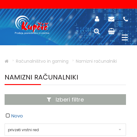
Računalništvo in gaming
Namizni računalniki
NAMIZNI RAČUNALNIKI
Izberi filtre
Novo
privzeti vrstni red