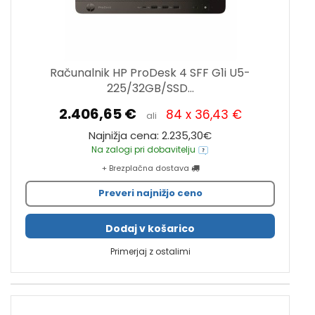
Računalnik HP ProDesk 4 SFF G1i U5-
225/32GB/SSD...
2.406,65 €
84 x 36,43 €
ali
Najnižja cena: 2.235,30€
Na zalogi pri dobavitelju
+ Brezplačna dostava
Preveri najnižjo ceno
Dodaj v košarico
Primerjaj z ostalimi