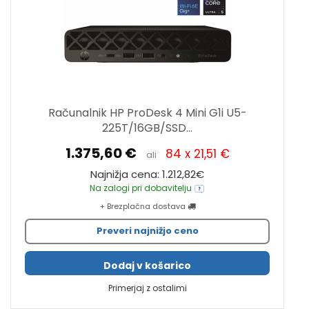
Računalnik HP ProDesk 4 Mini G1i U5-
225T/16GB/SSD...
1.375,60 €
84 x 21,51 €
ali
Najnižja cena: 1.212,82€
Na zalogi pri dobavitelju
+ Brezplačna dostava
Preveri najnižjo ceno
Dodaj v košarico
Primerjaj z ostalimi