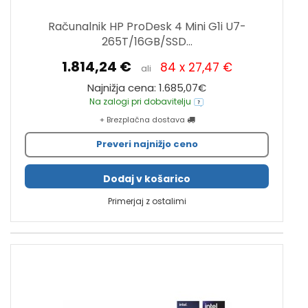
Računalnik HP ProDesk 4 Mini G1i U7-
265T/16GB/SSD...
1.814,24 €
84 x 27,47 €
ali
Najnižja cena: 1.685,07€
Na zalogi pri dobavitelju
+ Brezplačna dostava
Preveri najnižjo ceno
Dodaj v košarico
Primerjaj z ostalimi