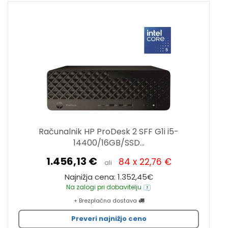
Računalnik HP ProDesk 2 SFF G1i i5-
14400/16GB/SSD...
1.456,13 €
84 x 22,76 €
ali
Najnižja cena: 1.352,45€
Na zalogi pri dobavitelju
+ Brezplačna dostava
Preveri najnižjo ceno