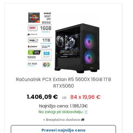
Računalnik PCX Extian R5 5600X 16GB 1TB
RTX5060
1.406,09 €
84 x 19,96 €
ali
Najnižja cena: 1.186,13€
Na zalogi pri dobavitelju
+ Brezplačna dostava
Preveri najnižjo ceno