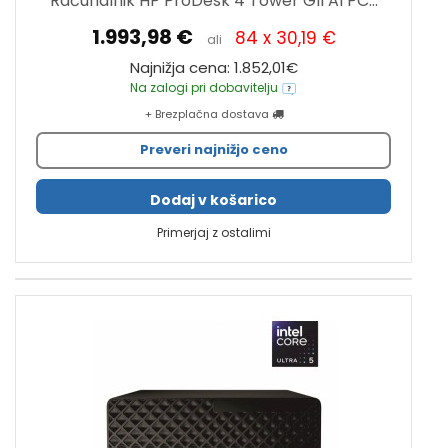
Računalnik HP ProDesk 4 Tower G1i AI PC...
1.993,98 €
84 x 30,19 €
ali
Najnižja cena: 1.852,01€
Na zalogi pri dobavitelju
+ Brezplačna dostava
Preveri najnižjo ceno
Dodaj v košarico
Primerjaj z ostalimi