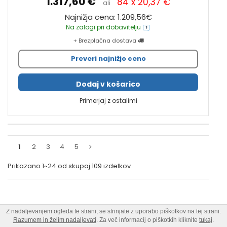
1.317,60 €
84 x 20,37 €
ali
Najnižja cena: 1.209,56€
Na zalogi pri dobavitelju
+ Brezplačna dostava
Preveri najnižjo ceno
Dodaj v košarico
Primerjaj z ostalimi
1
2
3
4
5
Prikazano
1~24
od skupaj
109
izdelkov
Z nadaljevanjem ogleda te strani, se strinjate z uporabo piškotkov na tej strani.
Razumem in želim nadaljevati
. Za več informacij o piškotkih kliknite
tukaj
.