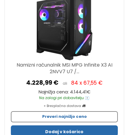
Namizni računalnik MSI MPG Infinite X3 AI
2NVV7 U7 /...
4.228,99 €
84 x 67,55 €
ali
Najnižja cena: 4.144,41€
Na zalogi pri dobavitelju
+ Brezplačna dostava
Preveri najnižjo ceno
Dodaj v košarico