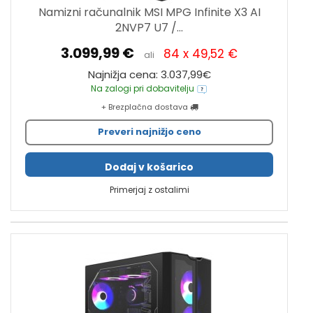
Namizni računalnik MSI MPG Infinite X3 AI
2NVP7 U7 /...
3.099,99 €
84 x 49,52 €
ali
Najnižja cena: 3.037,99€
Na zalogi pri dobavitelju
+ Brezplačna dostava
Preveri najnižjo ceno
Dodaj v košarico
Primerjaj z ostalimi