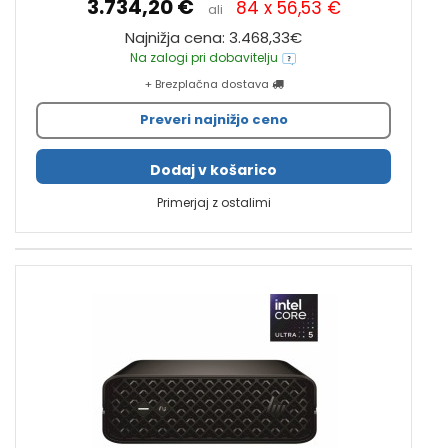
3.734,20 €
84 x 56,53 €
ali
Najnižja cena: 3.468,33€
Na zalogi pri dobavitelju
+ Brezplačna dostava
Preveri najnižjo ceno
Dodaj v košarico
Primerjaj z ostalimi