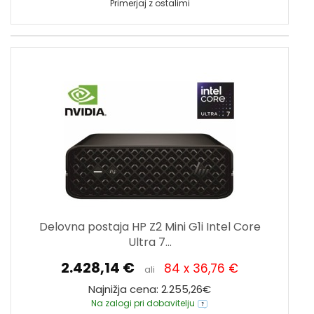
Primerjaj z ostalimi
Delovna postaja HP Z2 Mini G1i Intel Core
Ultra 7...
2.428,14 €
84 x 36,76 €
ali
Najnižja cena: 2.255,26€
Na zalogi pri dobavitelju