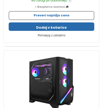
Na zalogi pri dobavitelju
+ Brezplačna dostava
Preveri najnižjo ceno
Dodaj v košarico
Primerjaj z ostalimi