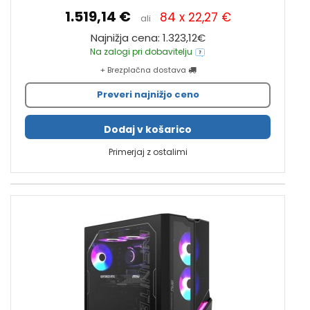
1.519,14 €
84 x 22,27 €
ali
Najnižja cena: 1.323,12€
Na zalogi pri dobavitelju
+ Brezplačna dostava
Preveri najnižjo ceno
Dodaj v košarico
Primerjaj z ostalimi