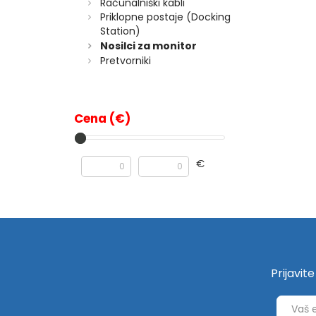
Računalniški kabli
Priklopne postaje (Docking
Station)
Nosilci za monitor
Pretvorniki
Cena (€)
€
Prijavit