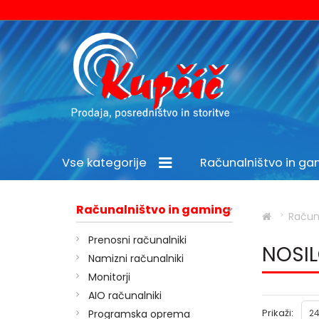
Vse kategorije
Računalništvo in g
Šport in prosti čas
Računalništvo in gaming
Račun
Prenosni računalniki
NOSIL
Namizni računalniki
Monitorji
AIO računalniki
Prikaži:
Programska oprema
24