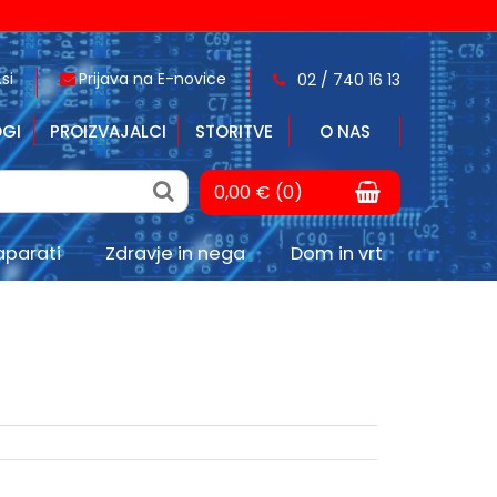
si
Prijava na E-novice
02 / 740 16 13
GI
PROIZVAJALCI
STORITVE
O NAS
0,00 € (0)
aparati
Zdravje in nega
Dom in vrt