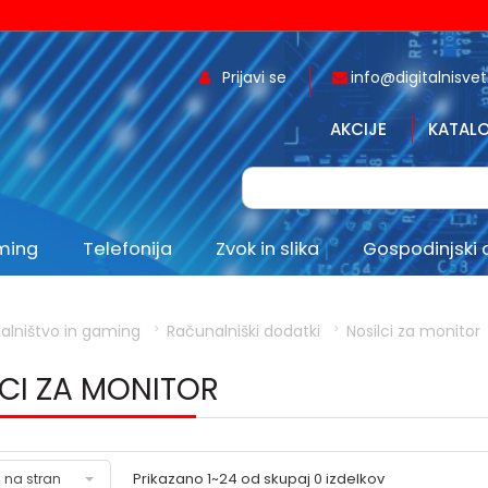
Prijavi se
info@digitalnisvet.
AKCIJE
KATALO
aming
Telefonija
Zvok in slika
Gospodinjski 
alništvo in gaming
Računalniški dodatki
Nosilci za monitor
CI ZA MONITOR
Prikazano
1~24
od skupaj
0
izdelkov
 na stran