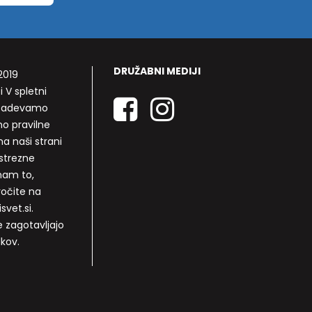
DRUŽABNI MEDIJI
2019
i V spletni
rizadevamo
mo pravilne
a naši strani
strezne
nam to,
ročite na
svet.si.
e zagotavljajo
lkov.