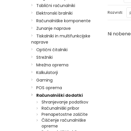
Tablični računalniki
Razvrsti:
Elektronski bralniki
Računalniške komponente
Zunanje naprave
Ni nobeneg
Tiskalniki in multifunkcijske
naprave
Optični čitalniki
Strežniki
Mrežna oprema
Kalkulatorji
Gaming
POS oprema
Računalniški dodatki
Shranjevanje podatkov
Računalniški pribor
Prenapetostne zaščite
Čiščenje računalniške
opreme