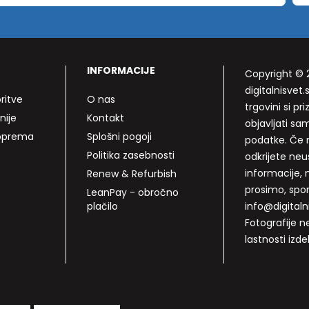
INFORMACIJE
Copyright © 
digitalnisvet.s
ritve
O nas
trgovini si p
nije
Kontakt
objavljati sa
 oprema
Splošni pogoji
podatke. Če n
Politika zasebnosti
odkrijete neu
informacije, 
Renew & Refurbish
prosimo, spo
LeanPay - obročno
plačilo
info@digitalni
Fotografije n
lastnosti izde