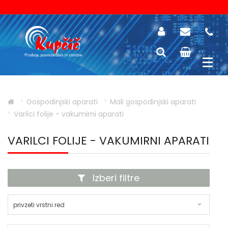
Gospodinjski aparati
Mali gospodinjski aparati
Varilci folije - vakumirni aparati
VARILCI FOLIJE - VAKUMIRNI APARATI
Izberi filtre
privzeti vrstni red