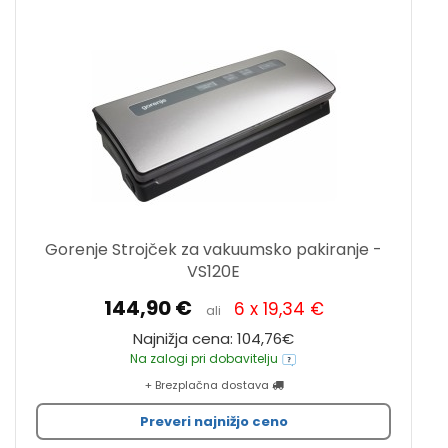
Gorenje Strojček za vakuumsko pakiranje -
VS120E
144,90 €
6 x 19,34 €
ali
Najnižja cena: 104,76€
Na zalogi pri dobavitelju
+ Brezplačna dostava
Preveri najnižjo ceno