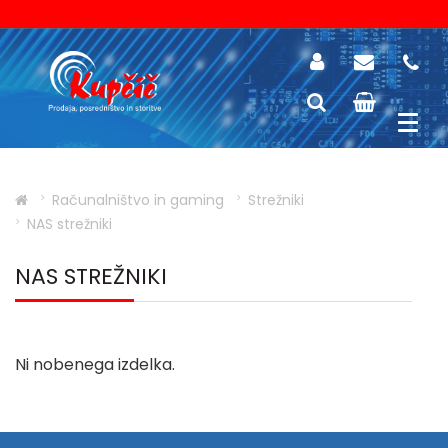
Računalništvo in gaming
Strežniki
NAS strežniki
NAS STREŽNIKI
Ni nobenega izdelka.