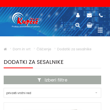
Dom in vrt
Čiščenje
Dodatki za sesalnike
DODATKI ZA SESALNIKE
Izberi filtre
privzeti vrstni red