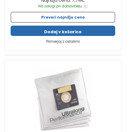
Najnižja cena: 7,74€
Na zalogi pri dobavitelju
Preveri najnižjo ceno
Dodaj v košarico
Primerjaj z ostalimi