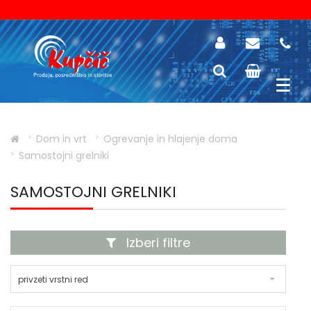
Dom in vrt
Ogrevanje in hlajenje doma
Samostojni grelniki
SAMOSTOJNI GRELNIKI
Izberi filtre
privzeti vrstni red