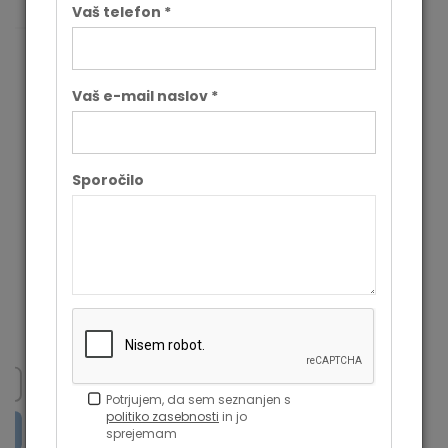
Vaš telefon *
Vaš e-mail naslov *
Sporočilo
Mrežni kabel E-Green UTP patch
Au
m
Cat6 15m
5,82 €
ali
Na zalogi pri dobavitelju
Preveri najnižjo ceno
Potrjujem, da sem seznanjen s
politiko zasebnosti
in jo
sprejemam
Dodaj v košarico