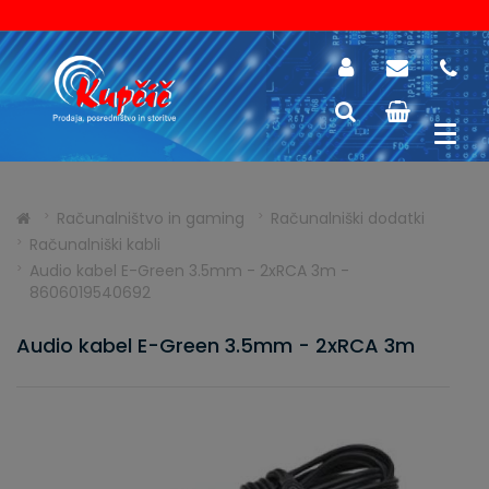
Računalništvo in gaming
Računalniški dodatki
Računalniški kabli
Audio kabel E-Green 3.5mm - 2xRCA 3m -
8606019540692
Audio kabel E-Green 3.5mm - 2xRCA 3m