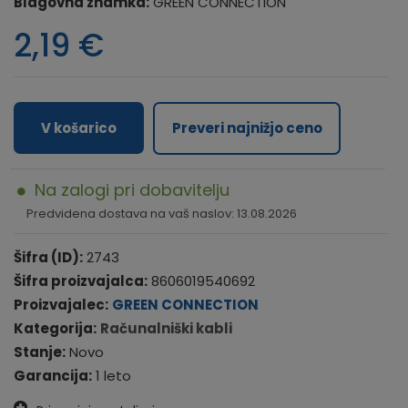
Blagovna znamka:
GREEN CONNECTION
2,19
€
V košarico
Preveri najnižjo ceno
Na zalogi pri dobavitelju
Predvidena dostava na vaš naslov: 13.08.2026
Šifra (ID):
2743
Šifra proizvajalca:
8606019540692
Proizvajalec:
GREEN CONNECTION
Kategorija:
Računalniški kabli
Stanje:
Novo
Garancija:
1 leto