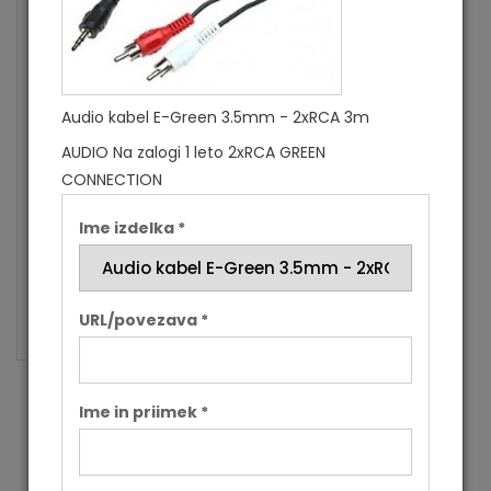
Garancija
1 leto
Tip kabla
2xRCA
Dolžina
3 m
Audio kabel E-Green 3.5mm - 2xRCA 3m
Blagovna znamka
GREEN CONNECTION
AUDIO
Na zalogi
1 leto
2xRCA
GREEN
Podroben opis
CONNECTION
Barva: črna
Ime izdelka *
Prvi priključek: stereo jack (M)
Drugi priključek: 2 RCA (M)
Dolžina: 3 m
URL/povezava *
Ime in priimek *
SORODNI IZDELKI