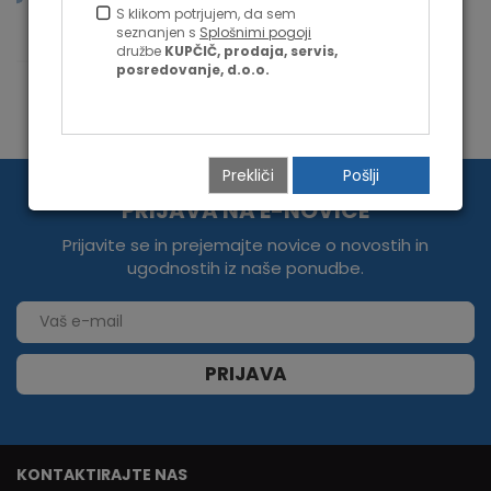
S klikom potrjujem, da sem
seznanjen s
Splošnimi pogoji
Primerjaj z ostalimi
družbe
KUPČIČ, prodaja, servis,
posredovanje, d.o.o.
Prekliči
PRIJAVA NA E-NOVICE
Prijavite se in prejemajte novice o novostih in
ugodnostih iz naše ponudbe.
PRIJAVA
KONTAKTIRAJTE NAS