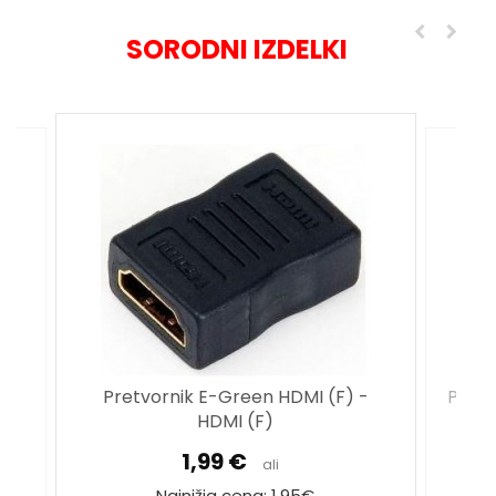
SORODNI IZDELKI
Pretvornik E-Green HDMI (F) -
t
Pretv
HDMI (F)
1,99 €
ali
Najnižja cena: 1,95€