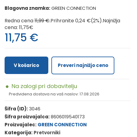
Blagovna znamka:
GREEN CONNECTION
Redna cena
11,99 €
.Prihranite 0,24 €(2%).
Najnižja
cena: 11,75€
11,75
€
V košarico
Preveri najnižjo ceno
Na zalogi pri dobavitelju
Predvidena dostava na vaš naslov: 17.08.2026
Šifra (ID):
3046
Šifra proizvajalca:
8606019540173
Proizvajalec:
GREEN CONNECTION
Kategorija:
Pretvorniki